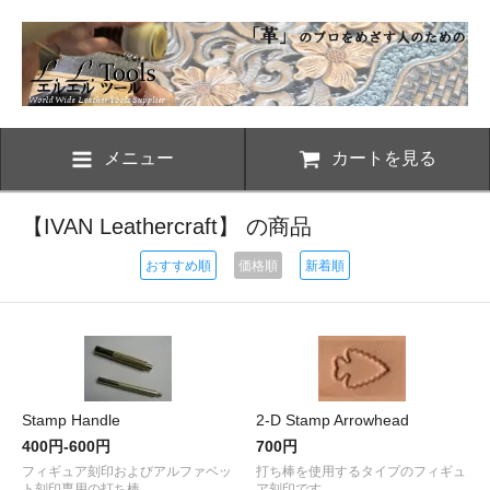
メニュー
カートを見る
【IVAN Leathercraft】 の商品
おすすめ順
価格順
新着順
Stamp Handle
2-D Stamp Arrowhead
400円-600円
700円
フィギュア刻印およびアルファベッ
打ち棒を使用するタイプのフィギュ
ト刻印専用の打ち棒
ア刻印です