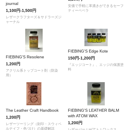
journal
安価で手軽に革漉きができるセーフ
1,100円-1,500円
ティーベベラ
レザークラフターズ＆サドラーズジ
ャーナル
FIEBING'S Edge Kote
FIEBING'S Resolene
150円-1,200円
1,200円
『エッジコート』、エッジの保護塗
料
アクリル系トップコート剤（防染
用）
The Leather Craft Handbook
FIEBING'S LEATHER BALM
with ATOM WAX
1,200円
1,200円
レザーツーリング（刻印・スウィベ
ルナイフ・色づけ）の基礎解説
レザーバームw/アトムワックス、