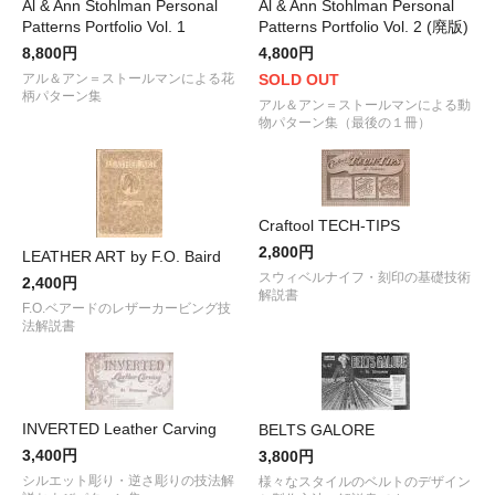
Al & Ann Stohlman Personal
Al & Ann Stohlman Personal
Patterns Portfolio Vol. 1
Patterns Portfolio Vol. 2 (廃版)
8,800円
4,800円
アル＆アン＝ストールマンによる花
SOLD OUT
柄パターン集
アル＆アン＝ストールマンによる動
物パターン集（最後の１冊）
Craftool TECH-TIPS
2,800円
LEATHER ART by F.O. Baird
スウィベルナイフ・刻印の基礎技術
2,400円
解説書
F.O.ベアードのレザーカービング技
法解説書
INVERTED Leather Carving
BELTS GALORE
3,400円
3,800円
シルエット彫り・逆さ彫りの技法解
様々なスタイルのベルトのデザイン