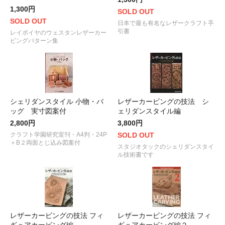
1,300円
SOLD OUT
SOLD OUT
日本で最も有名なレザークラフト手
引書
レイポイヤのウェスタンレザーカー
ビングパターン集
シェリダンスタイル 小物・バ
レザーカービングの技法 シ
ッグ 実寸図案付
ェリダンスタイル編
2,800円
3,800円
クラフト学園研究室刊・A4判・24P
SOLD OUT
＋B２両面とじ込み図案付
スタジオタックのシェリダンスタイ
ル技術書です
レザーカービングの技法 フィ
レザーカービングの技法 フィ