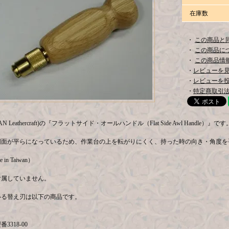
在庫数
・
この商品と
・
この商品に
・
この商品情報
・
レビューを見る
・
レビューを
・
特定商取引法
AN Leathercraft)の『フラットサイド・オールハンドル（Flat Side Awl Handle）』です
側面が平らになっているため、作業台の上を転がりにくく、持った時の向き・角度を
in Taiwan）
付属していません。
いる替え刃は以下の商品です。
』
3318-00