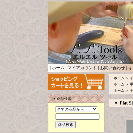
|
ホーム
|
マイアカウント
|
お問い合わせ
|
キ
ホーム
＞
ホーム
＞
ホーム
＞
▼ 商品検索
▼ Flat S