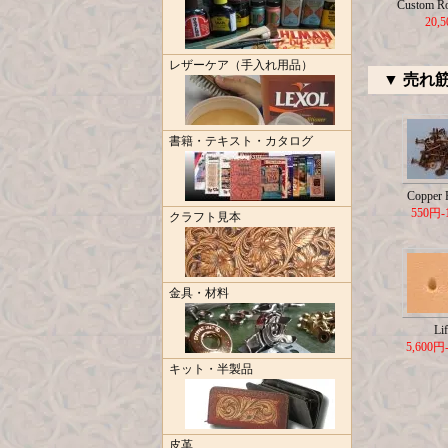
Custom R
20,
レザーケア（手入れ用品）
▼ 売れ
書籍・テキスト・カタログ
Copper R
550円-
クラフト見本
金具・材料
Lif
5,600円
キット・半製品
皮革