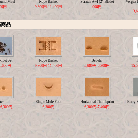
ound Maul
Rope Basket
Scratch Awl (2" Blade)
Vergez-B
500円
9,800円-11,400円
900円
3,
筋商品
ivet Set
Rope Basket
Beveler
1,600円
9,800円-11,400円
5,600円-6,300円
15,
ter
Single Mule Foot
Horizontal Thumbprint
Barry 
-6,300円
6,300円
6,300円-7,400円