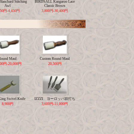
lanchard Stitching
BIRDSALL Kangaroo Lace
Awl
Classic Brown
650円-4,450円
3,800円-30,400円
Round Maul
Custom Round Maul
500円-20,000円
20,500円
King Swivel Knife
IZZZI ヨーロッパ目打ち
8,900円
3,600円-11,000円