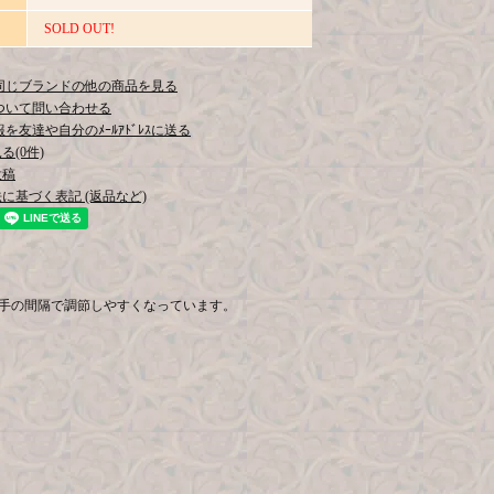
SOLD OUT!
同じブランドの他の商品を見る
ついて問い合わせる
を友達や自分のﾒｰﾙｱﾄﾞﾚｽに送る
(0件)
投稿
に基づく表記 (返品など)
。
手の間隔で調節しやすくなっています。