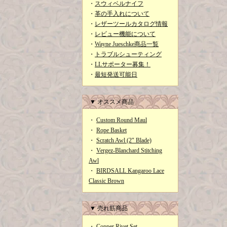
・
スウィベルナイフ
・
革の手入れについて
・
レザーツールカタログ情報
・
レビュー機能について
・
Wayne Jueschke商品一覧
・
トラブルシューティング
・
LLサポーター募集！
・
最短発送可能日
▼ オススメ商品
・
Custom Round Maul
・
Rope Basket
・
Scratch Awl (2" Blade)
・
Vergez-Blanchard Stitching
Awl
・
BIRDSALL Kangaroo Lace
Classic Brown
▼ 売れ筋商品
・
Copper Rivet Set