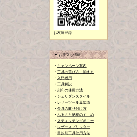
お友達登録
▼ お役立ち情報
・
キャンペーン案内
・
工具の選び方・揃え方
・
入門者用
・
工具解説
・
刻印の使用方法
・
シェリダンスタイル
・
レザーツール豆知識
・
金具の取り付け方
・
ふるさと納税のすゝめ
・
スティッチングポニー
・
レザースプリッター
・
目的別工具使用方法