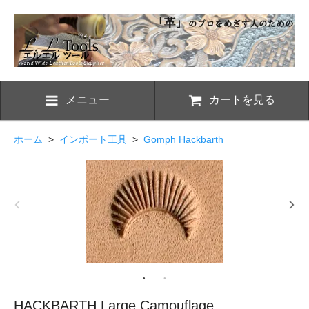
メニュー
カートを見る
ホーム
>
インポート工具
>
Gomph Hackbarth
HACKBARTH Large Camouflage