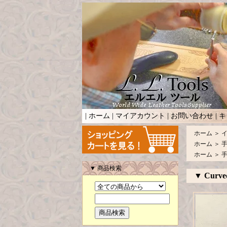
|
ホーム
|
マイアカウント
|
お問い合わせ
|
キ
ホーム
＞
ホーム
＞
ホーム
＞
▼ 商品検索
▼ Curved