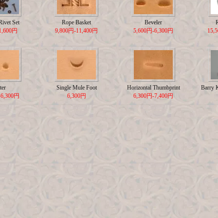
ivet Set
Rope Basket
Beveler
1,600円
9,800円-11,400円
5,600円-6,300円
15,
ter
Single Mule Foot
Horizontal Thumbprint
Barry 
-6,300円
6,300円
6,300円-7,400円