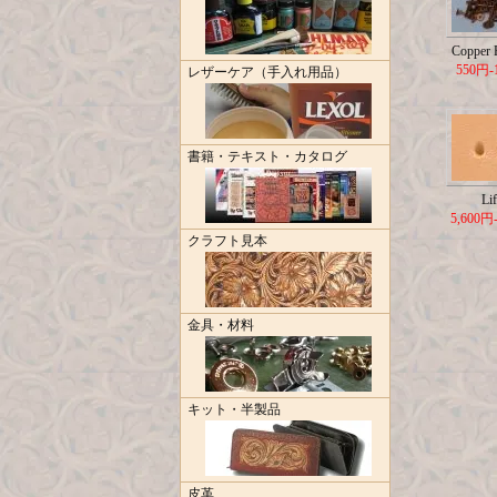
Copper R
550円-
レザーケア（手入れ用品）
書籍・テキスト・カタログ
Lif
5,600円
クラフト見本
金具・材料
キット・半製品
皮革