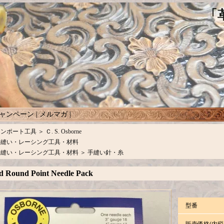
ャンペーン
|
メルマガ
|
インポート工具
＞
Ｃ. S. Osborne
手縫い・レーシング工具・材料
手縫い・レーシング工具・材料
＞
手縫い針・糸
 Round Point Needle Pack
型番