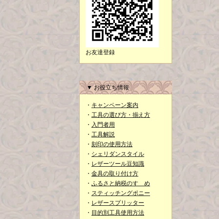
お友達登録
▼ お役立ち情報
・
キャンペーン案内
・
工具の選び方・揃え方
・
入門者用
・
工具解説
・
刻印の使用方法
・
シェリダンスタイル
・
レザーツール豆知識
・
金具の取り付け方
・
ふるさと納税のすゝめ
・
スティッチングポニー
・
レザースプリッター
・
目的別工具使用方法