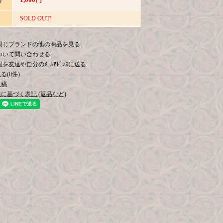
)
SOLD OUT!
同じブランドの他の商品を見る
ついて問い合わせる
を友達や自分のﾒｰﾙｱﾄﾞﾚｽに送る
(0件)
投稿
に基づく表記 (返品など)