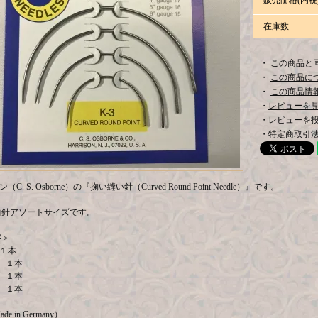
販売価格(内税
在庫数
・
この商品と
・
この商品に
・
この商品情報
・
レビューを見る
・
レビューを
・
特定商取引法
（C. S. Osborne）の『掬い縫い針（Curved Round Point Needle）』です。
曲針アソートサイズです。
容＞
8 １本
17 １本
16 １本
15 １本
 in Germany）