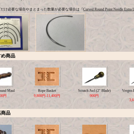
ズだけ必要な場合やまとまった数量が必要な場合は『
Curved Round Point Needle Extra L
すめ商品
ound Maul
Rope Basket
Scratch Awl (2" Blade)
Vergez-B
500円
9,800円-11,400円
900円
3,
筋商品