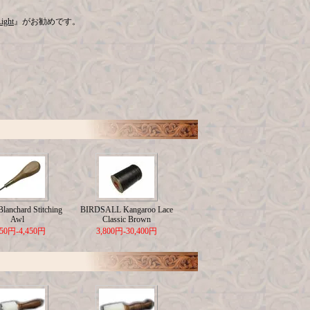
ight
』がお勧めです。
lanchard Stitching
BIRDSALL Kangaroo Lace
Awl
Classic Brown
650円-4,450円
3,800円-30,400円