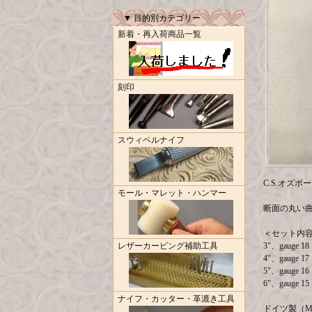
▼ 目的別カテゴリー
新着・再入荷商品一覧
刻印
スウィベルナイフ
C.S.オズボーン
モール・マレット・ハンマー
断面の丸い
＜セット内
レザーカービング補助工具
3"、gauge 1
4"、gauge 
5"、gauge 
6"、gauge 
ナイフ・カッター・革漉き工具
ドイツ製（Made