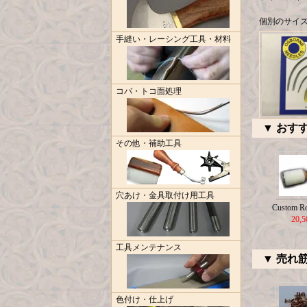
個別のサイ
手縫い・レーシング工具・材料
コバ・トコ面処理
▼ おす
その他・補助工具
穴あけ・金具取付け用工具
Custom R
20,
工具メンテナンス
▼ 売れ
色付け・仕上げ