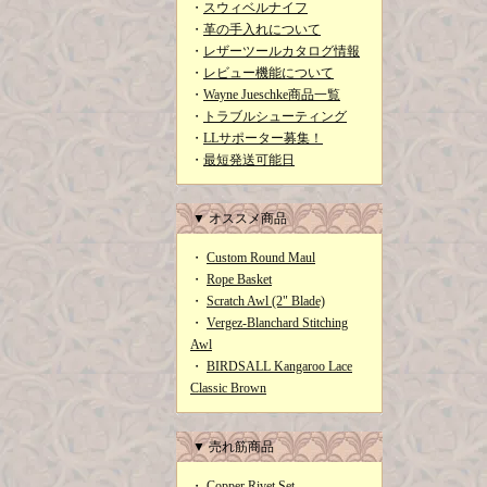
・
スウィベルナイフ
・
革の手入れについて
・
レザーツールカタログ情報
・
レビュー機能について
・
Wayne Jueschke商品一覧
・
トラブルシューティング
・
LLサポーター募集！
・
最短発送可能日
▼ オススメ商品
・
Custom Round Maul
・
Rope Basket
・
Scratch Awl (2" Blade)
・
Vergez-Blanchard Stitching
Awl
・
BIRDSALL Kangaroo Lace
Classic Brown
▼ 売れ筋商品
・
Copper Rivet Set