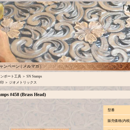
ャンペーン
|
メルマガ
|
インポート工具
＞
SN Stamps
刻印
＞
ジオメトリックス
mps #458 (Brass Head)
型番
販売価格(内税