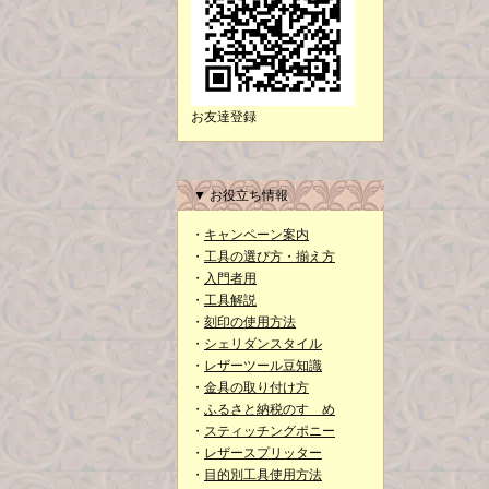
お友達登録
▼ お役立ち情報
・
キャンペーン案内
・
工具の選び方・揃え方
・
入門者用
・
工具解説
・
刻印の使用方法
・
シェリダンスタイル
・
レザーツール豆知識
・
金具の取り付け方
・
ふるさと納税のすゝめ
・
スティッチングポニー
・
レザースプリッター
・
目的別工具使用方法