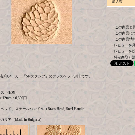
購入数
・
この商品と
・
この商品に
・
この商品情報
・
レビューを見る
・
レビューを
・
特定商取引法
の刻印メーカー「SNスタンプ」のブラスヘッド刻印です。
イズ：価格）
x 12mm：6,300円
ド、スチールハンドル（Brass Head, Steel Handle）
ア（Made in Bulgaria）