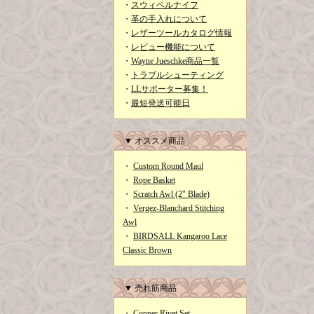
・
スウィベルナイフ
・
革の手入れについて
・
レザーツールカタログ情報
・
レビュー機能について
・
Wayne Jueschke商品一覧
・
トラブルシューティング
・
LLサポーター募集！
・
最短発送可能日
▼ オススメ商品
・
Custom Round Maul
・
Rope Basket
・
Scratch Awl (2" Blade)
・
Vergez-Blanchard Stitching
Awl
・
BIRDSALL Kangaroo Lace
Classic Brown
▼ 売れ筋商品
・
Copper Rivet Set