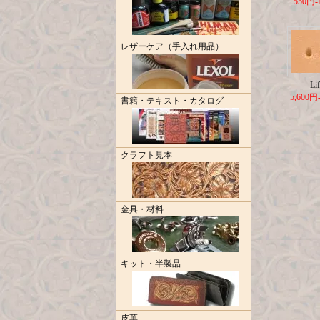
550円-
レザーケア（手入れ用品）
Lif
5,600円
書籍・テキスト・カタログ
クラフト見本
金具・材料
キット・半製品
皮革