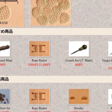
すめ商品
ound Maul
Rope Basket
Scratch Awl (2" Blade)
Vergez-B
500円
9,800円-11,400円
900円
3,
筋商品
ivet Set
Rope Basket
Beveler