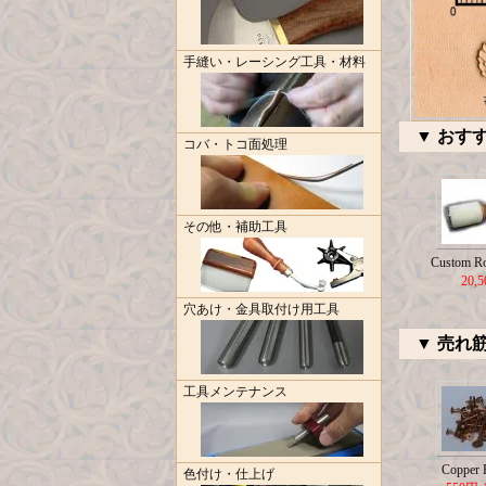
手縫い・レーシング工具・材料
▼ おす
コバ・トコ面処理
その他・補助工具
Custom R
20,
穴あけ・金具取付け用工具
▼ 売れ
工具メンテナンス
Copper R
色付け・仕上げ