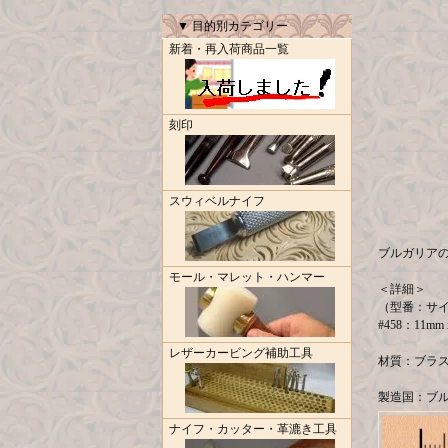
▼ 目的別カテゴリー
新着・再入荷商品一覧
刻印
スウィベルナイフ
ブルガリア
モール・マレット・ハンマー
＜詳細＞
（型番：サ
#458：11mm 
レザーカービング補助工具
材質：ブラスヘッ
製造国：ブルガリ
ナイフ・カッター・革漉き工具