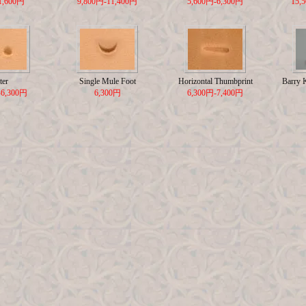
1,600円
9,800円-11,400円
5,600円-6,300円
15,
ter
Single Mule Foot
Horizontal Thumbprint
Barry 
-6,300円
6,300円
6,300円-7,400円