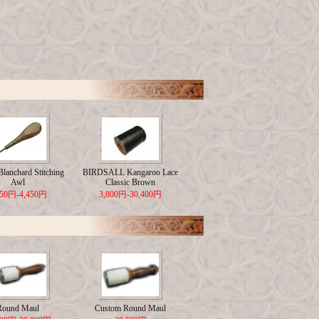
lanchard Stitching
BIRDSALL Kangaroo Lace
Awl
Classic Brown
650円-4,450円
3,800円-30,400円
Round Maul
Custom Round Maul