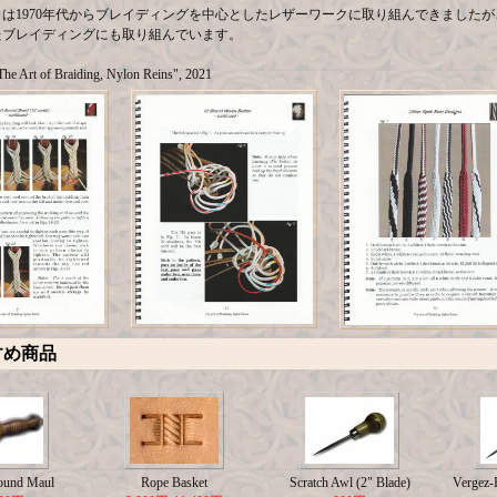
は1970年代からブレイディングを中心としたレザーワークに取り組んできましたが
たブレイディングにも取り組んでいます。
The Art of Braiding, Nylon Reins", 2021
すめ商品
ound Maul
Rope Basket
Scratch Awl (2" Blade)
Vergez-B