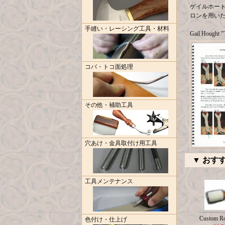
ゲイルホート
ロンを用い
手縫い・レーシング工具・材料
Gail Hought "
コバ・トコ面処理
その他・補助工具
穴あけ・金具取付け用工具
▼ おす
工具メンテナンス
Custom R
色付け・仕上げ