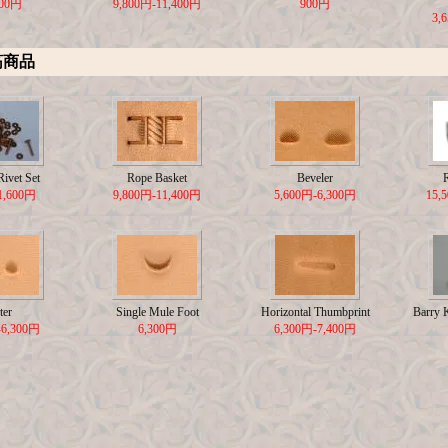
500円
9,800円-11,400円
900円
3,
筋商品
ivet Set
Rope Basket
Beveler
1,600円
9,800円-11,400円
5,600円-6,300円
15,
ter
Single Mule Foot
Horizontal Thumbprint
Barry 
-6,300円
6,300円
6,300円-7,400円