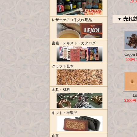
20,
▼ 売れ
レザーケア（手入れ用品）
書籍・テキスト・カタログ
Copper R
550円-
クラフト見本
金具・材料
Lif
5,600円
キット・半製品
皮革