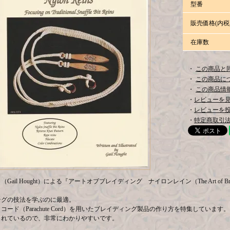
型番
販売価格(内税
在庫数
・
この商品と
・
この商品に
・
この商品情報
・
レビューを見る
・
レビューを
・
特定商取引法
ail Hought）による『アートオブブレイディング ナイロンレイン（The Art of Braidi
ングの技法を学ぶのに最適。
コード（Parachute Cord）を用いたブレイディング製品の作り方を特集しています。
されているので、非常にわかりやすいです。