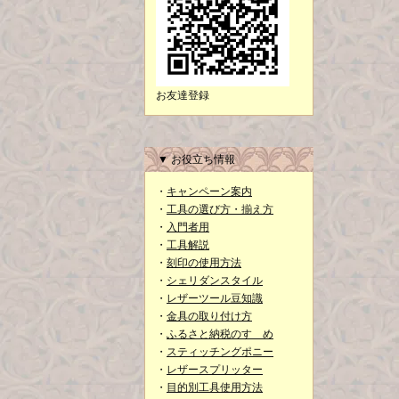
お友達登録
▼ お役立ち情報
・
キャンペーン案内
・
工具の選び方・揃え方
・
入門者用
・
工具解説
・
刻印の使用方法
・
シェリダンスタイル
・
レザーツール豆知識
・
金具の取り付け方
・
ふるさと納税のすゝめ
・
スティッチングポニー
・
レザースプリッター
・
目的別工具使用方法