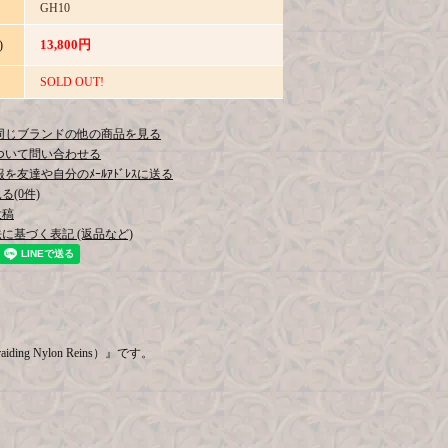
GH10
13,800円
)
SOLD OUT!
同じブランドの他の商品を見る
ついて問い合わせる
を友達や自分のﾒｰﾙｱﾄﾞﾚｽに送る
(0件)
投稿
に基づく表記 (返品など)
ng Nylon Reins）』です。