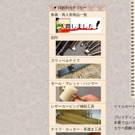
▼ 目的別カテゴリー
新着・再入荷商品一覧
刻印
スウィベルナイフ
モール・マレット・ハンマー
レザーカービング補助工具
ゲイルホート（G
ブレイディ
本書ではパラ
カラー図解
ナイフ・カッター・革漉き工具