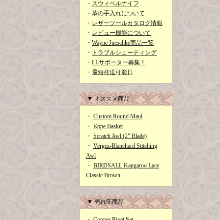
・
スウィベルナイフ
・
革の手入れについて
・
レザーツールカタログ情報
・
レビュー機能について
・
Wayne Jueschke商品一覧
・
トラブルシューティング
・
LLサポーター募集！
・
最短発送可能日
▼ オススメ商品
・
Custom Round Maul
・
Rope Basket
・
Scratch Awl (2" Blade)
・
Vergez-Blanchard Stitching
Awl
・
BIRDSALL Kangaroo Lace
Classic Brown
▼ 売れ筋商品
・
Copper Rivet Set