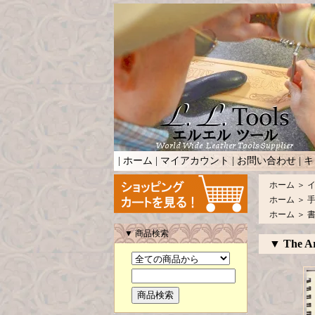
|
ホーム
|
マイアカウント
|
お問い合わせ
|
キ
ホーム
＞
ホーム
＞
ホーム
＞
▼ 商品検索
▼ The Ar