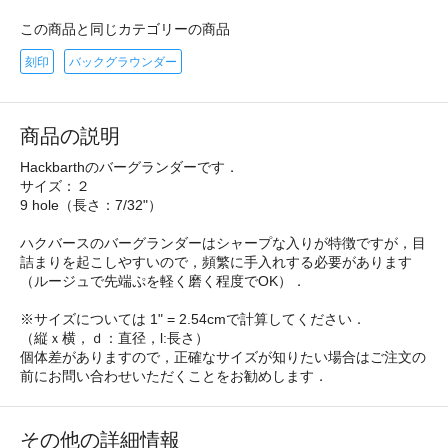
この商品と同じカテゴリーの商品
刻印
バックグラウンダー
商品の説明
Hackbarthのバーグランダーです．
サイズ：２
9 hole（長さ：7/32"）
ハクバースのバーグランダーはシャープな入りが特徴ですが，目
詰まりを起こしやすいので，頻繁に手入れする必要があります
（ルージュで先端ぷを軽く磨く程度でOK）．
※サイズについては 1" = 2.54cmで計算してください．
（縦ｘ横，ｄ：直径，l:長さ）
個体差がありますので，正確なサイズが知りたい場合はご注文の
前にお問い合わせいただくことをお勧めします．
その他の詳細情報