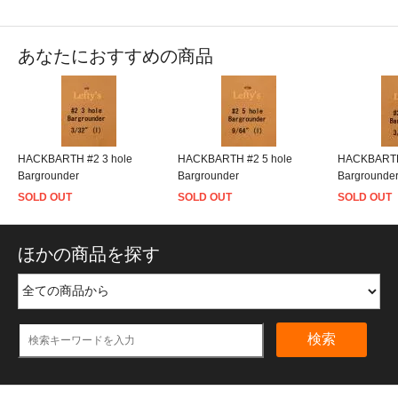
あなたにおすすめの商品
HACKBARTH #2 3 hole
HACKBARTH #2 5 hole
HACKBARTH 
Bargrounder
Bargrounder
Bargrounde
SOLD OUT
SOLD OUT
SOLD OUT
ほかの商品を探す
検索