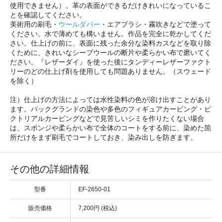
使用できません）。革の表面ができるだけきれいになっているこ
とを確認してください。
美術用の刷毛・
ウールダバー
・エアブラシ・霧吹きなどで塗って
ください。水で薄めても構いません。作品を完全に乾かしてくだ
さい。仕上げの前に、表面に残った余分な染料カスなどを取り除
くために、きれいなシープウールの断片や柔らかい布で磨いてく
ださい。『レザーダイ』を使った後にタンディーレザーファクト
リーのどの仕上げ剤を使用しても問題ありません。（スウェード
を除く）
注）仕上げの方法によっては水性染料の色が溶け出すことがあり
ます。バックグランドの染色や多色のフィギュアカービング・ピ
クトリアルカービングなどで見苦しいシミを作りたくない場合
は、スポンジや柔らかい布で全体のコートをする前に、染めた箇
所だけをまず刷毛でコートしておき、染み出しを防ぎます。
その他の詳細情報
型番
EF-2650-01
販売価格
7,200円 (税込)