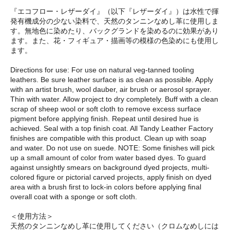
『エコフロー・レザーダイ』（以下『レザーダイ』）は水性で揮
発有機成分の少ない染料で、天然のタンニンなめし革に使用しま
す。無地色に染めたり、バックグランドを染めるのに効果があり
ます。また、花・フィギュア・描画等の模様の色染めにも使用し
ます。
Directions for use: For use on natural veg-tanned tooling
leathers. Be sure leather surface is as clean as possible. Apply
with an artist brush, wool dauber, air brush or aerosol sprayer.
Thin with water. Allow project to dry completely. Buff with a clean
scrap of sheep wool or soft cloth to remove excess surface
pigment before applying finish. Repeat until desired hue is
achieved. Seal with a top finish coat. All Tandy Leather Factory
finishes are compatible with this product. Clean up with soap
and water. Do not use on suede. NOTE: Some finishes will pick
up a small amount of color from water based dyes. To guard
against unsightly smears on background dyed projects, multi-
colored figure or pictorial carved projects, apply finish on dyed
area with a brush first to lock-in colors before applying final
overall coat with a sponge or soft cloth.
＜使用方法＞
天然のタンニンなめし革に使用してください（クロムなめしには