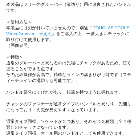
本製品はフリーのグルーバー（溝切り）用に改良されたハンドル
です。
＜使用方法＞
本製品には刃が付いていませんので、別途『
DOUGLAS TOOLS
Versa Groover 替え刃
』をご購入の上、一番大きいチャックに
取り付けて使用します。
（画像参照）
＜特徴＞
通常のグルーバーと異なるのは先端にチャックがあるため、短く
握ることができる点です。
そのため操作が容易で、精確なラインの溝きりが可能です（ステ
ィッチラインの溝切りも可能です）。
ハンドル部分にくびれがあり、鉛筆を持つように握れます。
チャックのファスナーが通常タイプのハンドルと異なり、先細り
になっており、刃先が見えやすくなっています。
通常タイプ同様、ソケットが２つあり、それぞれ２種類（全４種
類）のチャックになっています。
通常タイプ同様、オール用のハンドルとしても使用できます。