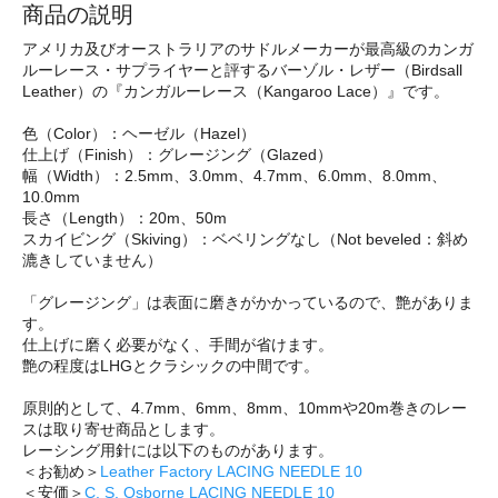
商品の説明
アメリカ及びオーストラリアのサドルメーカーが最高級のカンガ
ルーレース・サプライヤーと評するバーゾル・レザー（Birdsall
Leather）の『カンガルーレース（Kangaroo Lace）』です。
色（Color）：ヘーゼル（Hazel）
仕上げ（Finish）：グレージング（Glazed）
幅（Width）：2.5mm、3.0mm、4.7mm、6.0mm、8.0mm、
10.0mm
長さ（Length）：20m、50m
スカイビング（Skiving）：ベベリングなし（Not beveled：斜め
漉きしていません）
「グレージング」は表面に磨きがかかっているので、艶がありま
す。
仕上げに磨く必要がなく、手間が省けます。
艶の程度はLHGとクラシックの中間です。
原則的として、4.7mm、6mm、8mm、10mmや20m巻きのレー
スは取り寄せ商品とします。
レーシング用針には以下のものがあります。
＜お勧め＞
Leather Factory LACING NEEDLE 10
＜安価＞
C. S. Osborne LACING NEEDLE 10