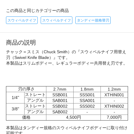
この商品と同じカテゴリーの商品
スウィベルナイフ
スウィベルナイフ
タンディー規格替刃
商品の説明
チャック＝スミス（Chuck Smith）の『スウィベルナイフ用替え
刃（Swivel Knife Blade）』です。
本製品はスリムボディー、レギュラーボディー共用替え刃です。
刃の厚さ
2.7mm
1.8mm
1.2mm
ストレート
SSB001
SSS001
XTHIN001
1/4"
アングル
SAB001
SSA001
-
ストレート
SSB002
SSS002
XTHIN002
3/8"
アングル
SAB002
-
-
価格
4,500円
7,000円
本製品はタンディー規格のスウィベルナイフボディーに取り付け
可能です。