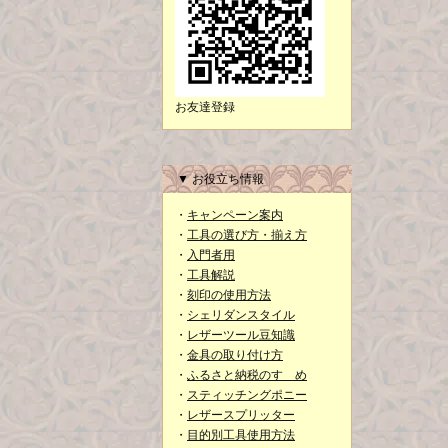
お友達登録
▼ お役立ち情報
・
キャンペーン案内
・
工具の選び方・揃え方
・
入門者用
・
工具解説
・
刻印の使用方法
・
シェリダンスタイル
・
レザーツール豆知識
・
金具の取り付け方
・
ふるさと納税のすゝめ
・
スティッチングポニー
・
レザースプリッター
・
目的別工具使用方法