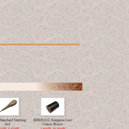
lanchard Stitching
BIRDSALL Kangaroo Lace
Awl
Classic Brown