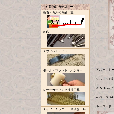
▼ 目的別カテゴリー
新着・再入荷商品一覧
刻印
スウィベルナイフ
アル＝ストール
モール・マレット・ハンマー
シルエット
Al Stohlman "
レザーカービング補助工具
49ページ（49 
キーワード：協
ナイフ・カッター・革漉き工具