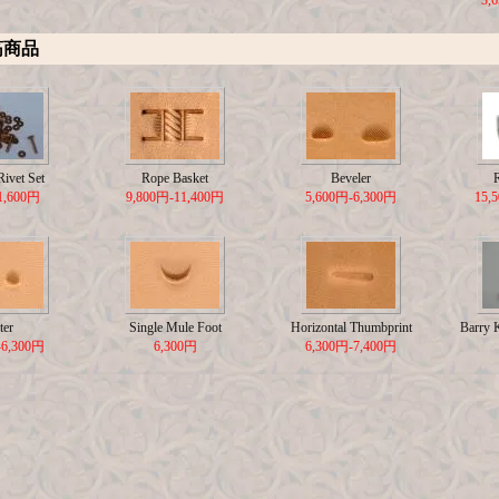
3,
筋商品
ivet Set
Rope Basket
Beveler
1,600円
9,800円-11,400円
5,600円-6,300円
15,
ter
Single Mule Foot
Horizontal Thumbprint
Barry 
-6,300円
6,300円
6,300円-7,400円