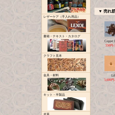
▼ 売れ
レザーケア（手入れ用品）
書籍・テキスト・カタログ
Copper R
550円-
クラフト見本
金具・材料
Lif
5,600円
キット・半製品
皮革