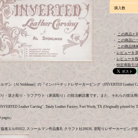
購入数
・
この商品と
・
この商品に
・
この商品情報
・
レビューを見る
・
レビューを
・
特定商取引法
マン（Al Stohlman）の『インバーテッドレザーカービング（INVERTED Leather C
彫り・逆さ彫り・ラフアウト（床面彫り）の技法解説書です。また、それらの技法用
INVERTED Leather Carving": Tandy Leather Factory, Fort Worth, TX (Originally printed by 
pages）
進エル91012, スツールマン作品集B, クラフト社26036, 逆彫りレザーカービング