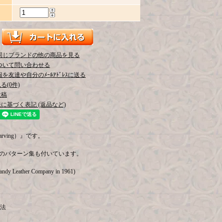
同じブランドの他の商品を見る
ついて問い合わせる
を友達や自分のﾒｰﾙｱﾄﾞﾚｽに送る
(0件)
投稿
に基づく表記 (返品など)
arving）』です。
のパターン集も付いています。
Tandy Leather Company in 1961)
技法