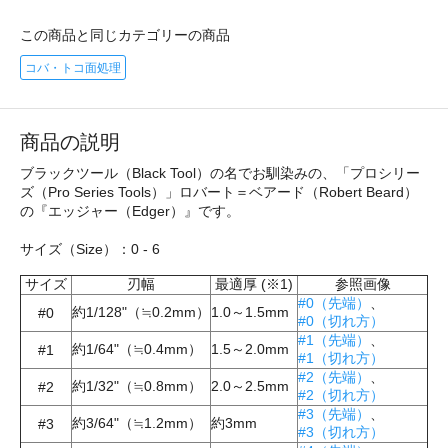
この商品と同じカテゴリーの商品
コバ・トコ面処理
商品の説明
ブラックツール（Black Tool）の名でお馴染みの、「プロシリー
ズ（Pro Series Tools）」ロバート＝ベアード（Robert Beard）
の『エッジャー（Edger）』です。
サイズ（Size）：0 - 6
サイズ
刃幅
最適厚 (※1)
参照画像
#0（先端）
、
約1/128"（≒0.2mm）
1.0～1.5mm
#0
#0（切れ方）
#1（先端）
、
約1/64"（≒0.4mm）
1.5～2.0mm
#1
#1（切れ方）
#2（先端）
、
約1/32"（≒0.8mm）
2.0～2.5mm
#2
#2（切れ方）
#3（先端）
、
約3/64"（≒1.2mm）
約3mm
#3
#3（切れ方）