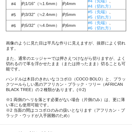
#4（先端）
、
約1/16"（≒1.6mm）
約4mm
#4
#4（切れ方）
#5（先端）
、
約3/32"（≒2.4mm）
約5mm
#5
#5（切れ方）
#6（先端）
、
約5/32"（≒4.0mm）
約6mm
#6
#6（切れ方）
画像のように見た目は平凡な作りに見えますが、抜群によく切れ
ます。
また、通常のエッジャーでは押さえつけながら切りますが、よく
切れるので革を浮かせたまま（または持ったまま）切ることも可
能です。
ハンドルは木目のきれいなココボロ（COCO BOLO）と、ブラッ
クツールらしい黒のアフリカン・ブラック・ツリー（AFRICAN
BLACK TREE）の２種類があります。(※2)
※1 両側のヘリを落とす必要がない場合（片側のみ）は、更に薄
い革にも使用可能です。
※2 当面の間はココボロのみの扱いとなります（アフリカン・ブ
ラック・ウッドが入手困難のため）