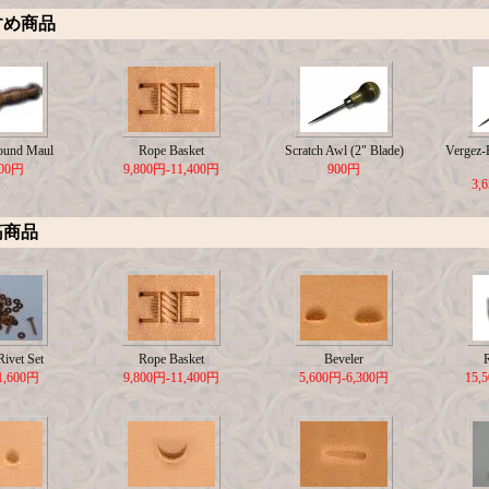
すめ商品
ound Maul
Rope Basket
Scratch Awl (2" Blade)
Vergez-B
500円
9,800円-11,400円
900円
3,
筋商品
ivet Set
Rope Basket
Beveler
1,600円
9,800円-11,400円
5,600円-6,300円
15,