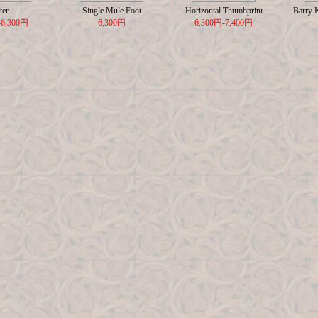
ter
Single Mule Foot
Horizontal Thumbprint
Barry 
-6,300円
6,300円
6,300円-7,400円