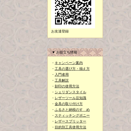
お友達登録
▼ お役立ち情報
・
キャンペーン案内
・
工具の選び方・揃え方
・
入門者用
・
工具解説
・
刻印の使用方法
・
シェリダンスタイル
・
レザーツール豆知識
・
金具の取り付け方
・
ふるさと納税のすゝめ
・
スティッチングポニー
・
レザースプリッター
・
目的別工具使用方法