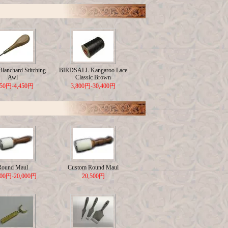
lanchard Stitching
BIRDSALL Kangaroo Lace
Awl
Classic Brown
650円-4,450円
3,800円-30,400円
Round Maul
Custom Round Maul
500円-20,000円
20,500円