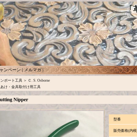
ャンペーン
|
メルマガ
|
インポート工具
＞
Ｃ. S. Osborne
穴あけ・金具取付け用工具
tting Nipper
型番
販売価格(内税