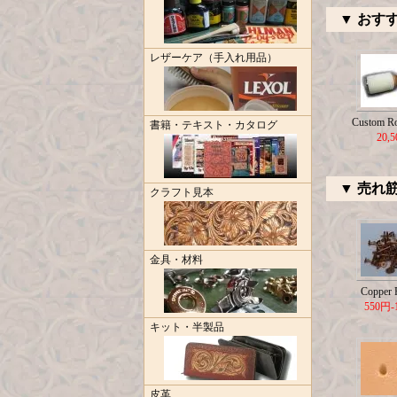
▼ おす
レザーケア（手入れ用品）
Custom R
書籍・テキスト・カタログ
20,
▼ 売れ
クラフト見本
金具・材料
Copper R
550円-
キット・半製品
皮革