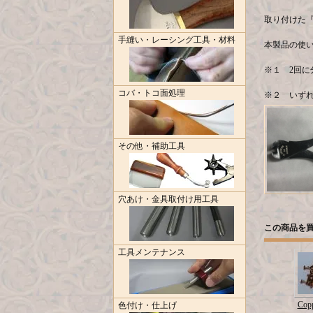
取り付けた
手縫い・レーシング工具・材料
本製品の使
※１ 2回
コバ・トコ面処理
※２ いず
その他・補助工具
穴あけ・金具取付け用工具
この商品を
工具メンテナンス
Copp
色付け・仕上げ