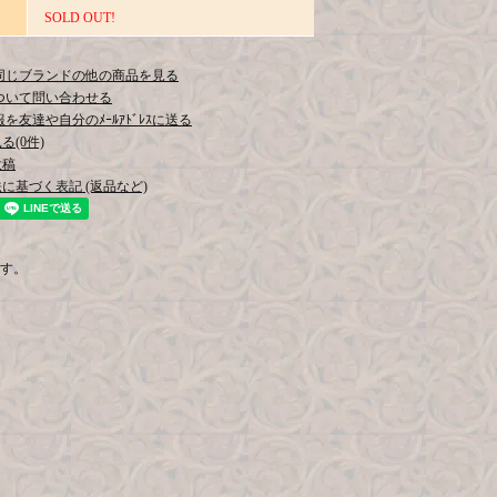
SOLD OUT!
同じブランドの他の商品を見る
ついて問い合わせる
を友達や自分のﾒｰﾙｱﾄﾞﾚｽに送る
(0件)
投稿
に基づく表記 (返品など)
です。