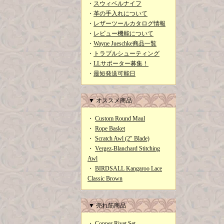
・
スウィベルナイフ
・
革の手入れについて
・
レザーツールカタログ情報
・
レビュー機能について
・
Wayne Jueschke商品一覧
・
トラブルシューティング
・
LLサポーター募集！
・
最短発送可能日
▼ オススメ商品
・
Custom Round Maul
・
Rope Basket
・
Scratch Awl (2" Blade)
・
Vergez-Blanchard Stitching
Awl
・
BIRDSALL Kangaroo Lace
Classic Brown
▼ 売れ筋商品
・
Copper Rivet Set