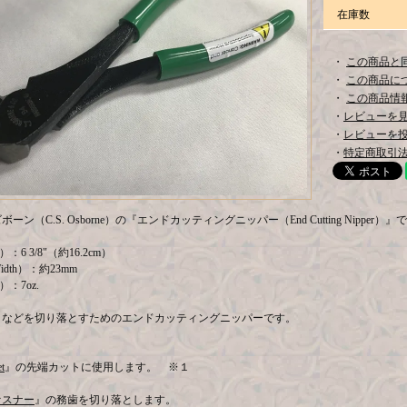
在庫数
・
この商品と
・
この商品に
・
この商品情報
・
レビューを見る
・
レビューを
・
特定商取引法
ン（C.S. Osborne）の『エンドカッティングニッパー（End Cutting Nipper）』
）：6 3/8"（約16.2cm）
dth）：約23mm
）：7oz.
トなどを切り落とすためのエンドカッティングニッパーです。
・
t
』の先端カットに使用します。 ※１
ァスナー
』の務歯を切り落とします。