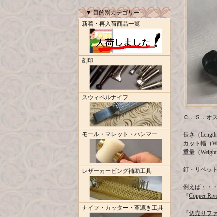
▼ 目的別カテゴリー
新着・再入荷商品一覧
刻印
スウィベルナイフ
Ｃ．Ｓ．オズボー
モール・マレット・ハンマー
長さ（Length
カット幅（Wi
重量（Weight
釘・リベッ
レザーカービング補助工具
例えば・・
『
Copper Rive
ナイフ・カッター・革漉き工具
『
切売りフ