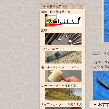
▼ 目的別カテゴリー
新着・再入荷商品一覧
刻印
スウィベルナイフ
ゴムフ（H. 
サイズ(SIZE
ハンドル(HA
モール・マレット・ハンマー
レザーカービング補助工具
▼ おす
ナイフ・カッター・革漉き工具