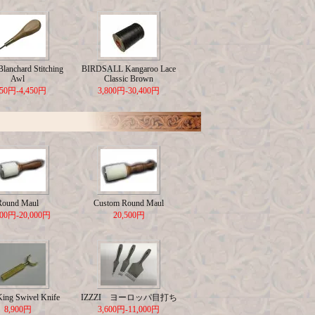
lanchard Stitching
BIRDSALL Kangaroo Lace
Awl
Classic Brown
650円-4,450円
3,800円-30,400円
Round Maul
Custom Round Maul
500円-20,000円
20,500円
King Swivel Knife
IZZZI ヨーロッパ目打ち
8,900円
3,600円-11,000円