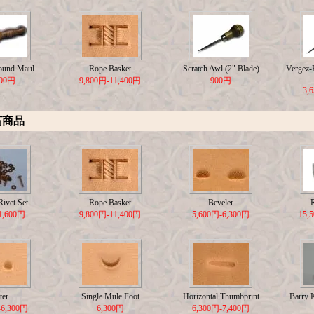
ound Maul
Rope Basket
Scratch Awl (2" Blade)
Vergez-B
500円
9,800円-11,400円
900円
3,
筋商品
ivet Set
Rope Basket
Beveler
1,600円
9,800円-11,400円
5,600円-6,300円
15,
ter
Single Mule Foot
Horizontal Thumbprint
Barry 
-6,300円
6,300円
6,300円-7,400円