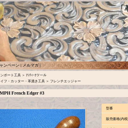
ャンペーン
|
メルマガ
|
インポート工具
＞
ｱﾝﾃｨｰｸツール
ナイフ・カッター・革漉き工具
＞
フレンチエッジャー
MPH French Edger #3
型番
販売価格(内税