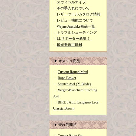
・
スウィベルナイフ
・
革の手入れについて
・
レザーツールカタログ情報
・
レビュー機能について
・
Wayne Jueschke商品一覧
・
トラブルシューティング
・
LLサポーター募集！
・
最短発送可能日
▼ オススメ商品
・
Custom Round Maul
・
Rope Basket
・
Scratch Awl (2" Blade)
・
Vergez-Blanchard Stitching
Awl
・
BIRDSALL Kangaroo Lace
Classic Brown
▼ 売れ筋商品
・
Copper Rivet Set