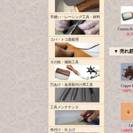
手縫い・レーシング工具・材料
Custom R
20,
コバ・トコ面処理
▼ 売れ
その他・補助工具
穴あけ・金具取付け用工具
Copper R
550円-
工具メンテナンス
Lif
色付け・仕上げ
5,600円