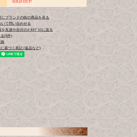
SOLD OUT!
同じブランドの他の商品を見る
ついて問い合わせる
を友達や自分のﾒｰﾙｱﾄﾞﾚｽに送る
(0件)
投稿
に基づく表記 (返品など)