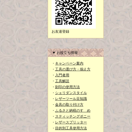
お友達登録
▼ お役立ち情報
・
キャンペーン案内
・
工具の選び方・揃え方
・
入門者用
・
工具解説
・
刻印の使用方法
・
シェリダンスタイル
・
レザーツール豆知識
・
金具の取り付け方
・
ふるさと納税のすゝめ
・
スティッチングポニー
・
レザースプリッター
・
目的別工具使用方法