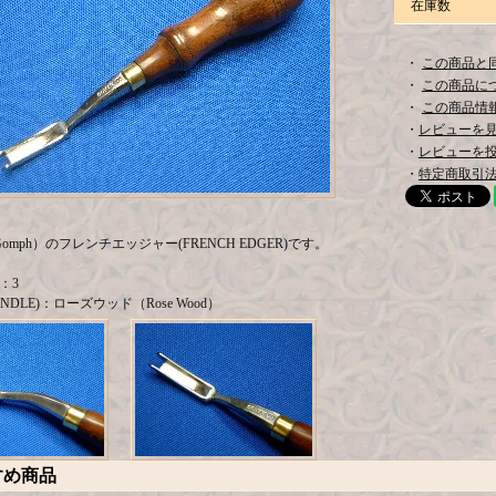
在庫数
・
この商品と
・
この商品に
・
この商品情報
・
レビューを見る
・
レビューを
・
特定商取引法
Gomph）のフレンチエッジャー(FRENCH EDGER)です。
)：3
NDLE)：ローズウッド（Rose Wood）
すめ商品