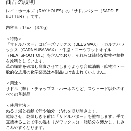
商品の説明
レイ・ホールズ（RAY HOLES）の『サドルバター（SADDLE
BUTTER）』です。
内容量：14oz.（370g）
＜特徴＞
『サドルバター』はビーズワックス（BEES WAX）・カルナバワ
ックス（CARNAUBA WAX）・牛脂・ニーツフットオイル
（NEATSFOOT OIL）を含んでおり、それらは純粋な動物や植物
を原料としています。
革の繊維を破壊し腐食させてしまうような合成油脂・鉱物油・一
般的な皮用の化学薬品は本製品には含まれていません。
＜用途＞
サドル（鞍）・チャップス・ハーネスなど、スウェード以外のす
べての革製品
＜使用方法＞
ぬるま湯と石鹸で汗や油分・汚れを取り除きます。
乾燥させ、乾燥しきる前に『サドルバター』を塗布します。手で
直接塗ることで手の温もりがワックス分・脂肪分を溶かし、しみ
こみやすくなります。