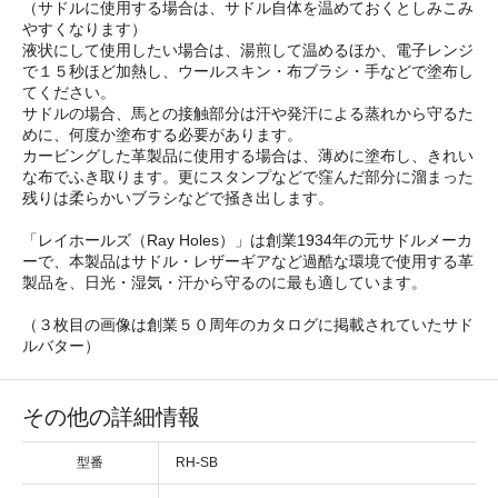
（サドルに使用する場合は、サドル自体を温めておくとしみこみ
やすくなります）
液状にして使用したい場合は、湯煎して温めるほか、電子レンジ
で１５秒ほど加熱し、ウールスキン・布ブラシ・手などで塗布し
てください。
サドルの場合、馬との接触部分は汗や発汗による蒸れから守るた
めに、何度か塗布する必要があります。
カービングした革製品に使用する場合は、薄めに塗布し、きれい
な布でふき取ります。更にスタンプなどで窪んだ部分に溜まった
残りは柔らかいブラシなどで掻き出します。
「レイホールズ（Ray Holes）」は創業1934年の元サドルメーカ
ーで、本製品はサドル・レザーギアなど過酷な環境で使用する革
製品を、日光・湿気・汗から守るのに最も適しています。
（３枚目の画像は創業５０周年のカタログに掲載されていたサド
ルバター）
その他の詳細情報
型番
RH-SB