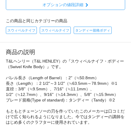
オプションの値段詳細
この商品と同じカテゴリーの商品
スウィベルナイフ
スウィベルナイフ
タンディー規格ボディ
商品の説明
T&Lヘンリー（T&L HENLEY）の『スウィベルナイフ・ボディー
（Swivel Knife Body）』です。
バレル長さ（Length of Barrel）：2"（≒50.8mm）
長さ（Length）：2 1/2"～3 1/2"（≒63.5mm～78.9mm）※1
直径：3/8"（≒9.5mm）、7/16"（≒11.1mm）、
1/2"（≒12.7mm）、9/16"（≒14.3mm）、5/8"（≒15.9mm）
ブレード規格(Type of standard)：タンディー（Tandy）※2
もともとチェーンソーの刃を作っていたこのメーカーは口コミだ
けで広く知られるようになりました。今ではタンディーの講師を
はじめ多くのクラフターに使用されています。