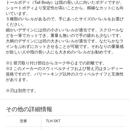
トールボディ（Tall Body）は指の長い人に向いたボディですが、
ショートボディより安定性が高いことから、精確なカットにも向
いています。
５種類のバレルがあるので、手にあったサイズのバレルをお選び
ください。
細かいデザインには径の小さいバレルが適当です。スクロールな
どを一筆でカットでき、重量も無いので手の疲れも少ないです。
大柄のデザインには径の大きいバレルが適当です。なだらかなラ
インをぶれずにカットさせることが可能です。それなりの重量感
が欲しい人や指の長い人にも大きめのバレルがお勧めです。
※1 替刃取り付け部位からヨーク中心までの距離です。
※2 このメーカーのスウィベルナイフおよび替え刃はタンディー
規格ですので、バリー＝キング以外のスウィベルナイフと互換性
があります。
※刃は別売です。
その他の詳細情報
型番
TLH-SKT