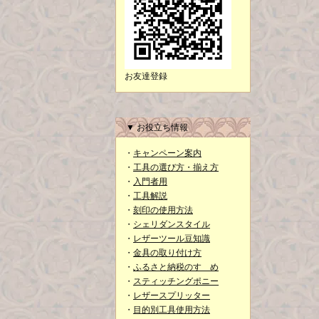
お友達登録
▼ お役立ち情報
・
キャンペーン案内
・
工具の選び方・揃え方
・
入門者用
・
工具解説
・
刻印の使用方法
・
シェリダンスタイル
・
レザーツール豆知識
・
金具の取り付け方
・
ふるさと納税のすゝめ
・
スティッチングポニー
・
レザースプリッター
・
目的別工具使用方法