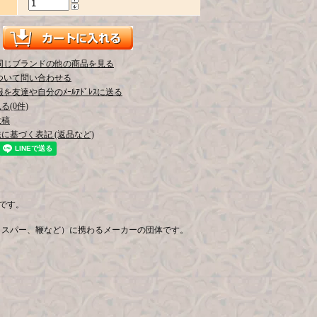
同じブランドの他の商品を見る
ついて問い合わせる
を友達や自分のﾒｰﾙｱﾄﾞﾚｽに送る
(0件)
投稿
に基づく表記 (返品など)
プです。
、スパー、鞭など）に携わるメーカーの団体です。