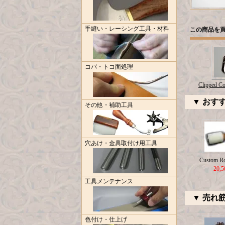
手縫い・レーシング工具・材料
この商品を
コバ・トコ面処理
Clipped Co
▼ おす
その他・補助工具
穴あけ・金具取付け用工具
Custom R
20,
工具メンテナンス
▼ 売れ
色付け・仕上げ