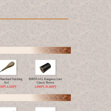
lanchard Stitching
BIRDSALL Kangaroo Lace
Awl
Classic Brown
650円-4,450円
3,800円-30,400円