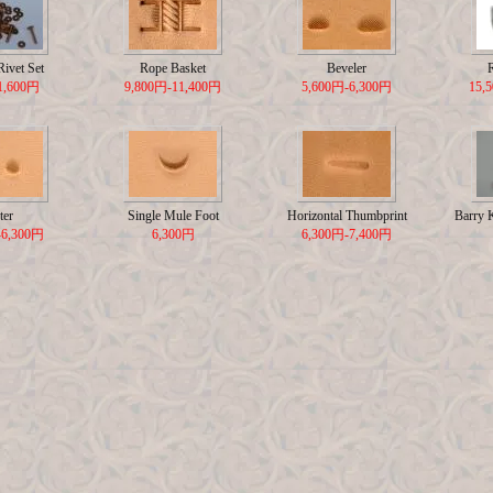
ivet Set
Rope Basket
Beveler
1,600円
9,800円-11,400円
5,600円-6,300円
15,
ter
Single Mule Foot
Horizontal Thumbprint
Barry 
-6,300円
6,300円
6,300円-7,400円