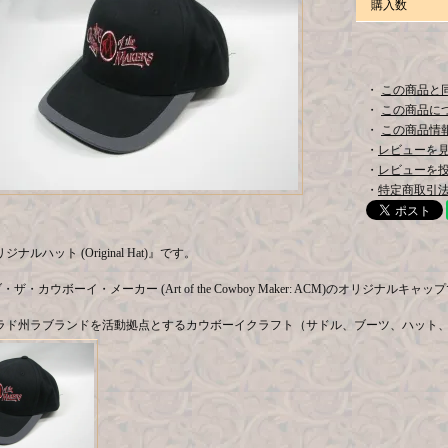
購入数
・
この商品と
・
この商品に
・
この商品情報
・
レビューを見る
・
レビューを
・
特定商取引法
ナルハット (Original Hat)』です。
ザ・カウボーイ・メーカー (Art of the Cowboy Maker: ACM)のオリジナルキャッ
ロラド州ラブランドを活動拠点とするカウボーイクラフト（サドル、ブーツ、ハット