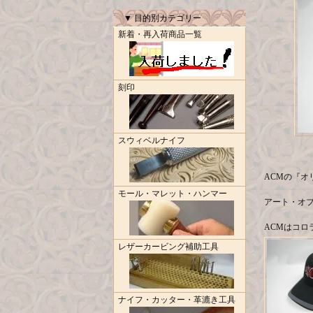
▼ 目的別カテゴリー
新着・再入荷商品一覧
刻印
スウィベルナイフ
ACMの『オリジ
モール・マレット・ハンマー
アート・オブ・
ACMはコ
レザーカービング補助工具
ナイフ・カッター・革漉き工具