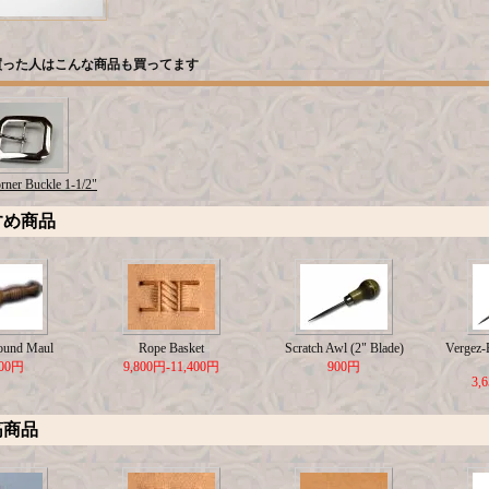
買った人はこんな商品も買ってます
rner Buckle 1-1/2"
すめ商品
ound Maul
Rope Basket
Scratch Awl (2" Blade)
Vergez-B
500円
9,800円-11,400円
900円
3,
筋商品