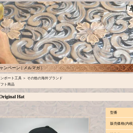
ャンペーン
|
メルマガ
|
インポート工具
＞
その他の海外ブランド
ギフト商品
riginal Hat
型番
販売価格(内税