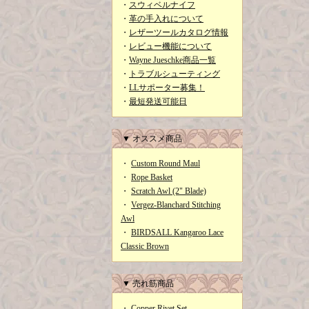
・
スウィベルナイフ
・
革の手入れについて
・
レザーツールカタログ情報
・
レビュー機能について
・
Wayne Jueschke商品一覧
・
トラブルシューティング
・
LLサポーター募集！
・
最短発送可能日
▼ オススメ商品
・
Custom Round Maul
・
Rope Basket
・
Scratch Awl (2" Blade)
・
Vergez-Blanchard Stitching
Awl
・
BIRDSALL Kangaroo Lace
Classic Brown
▼ 売れ筋商品
・
Copper Rivet Set