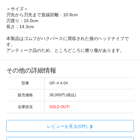
＜サイズ＞
刃先から刃先まで直線距離：10.8cm
刃渡り：15.0cm
長さ：14.3cm
本製品はゴムフがハクバースに買収された後のヘッドナイフで
す。
アンティーク品のため、ところどころに擦り傷があります。
その他の詳細情報
型番
GP-ＨＫ04
販売価格
38,000円 (税込)
在庫状況
SOLD OUT!
レビューを見る(0件)