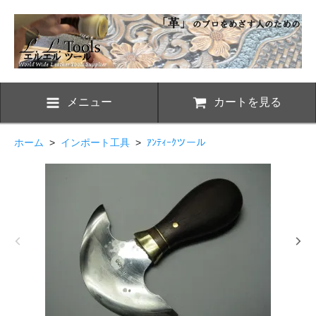
メニュー
カートを見る
ホーム
>
インポート工具
>
ｱﾝﾃｨｰｸツール