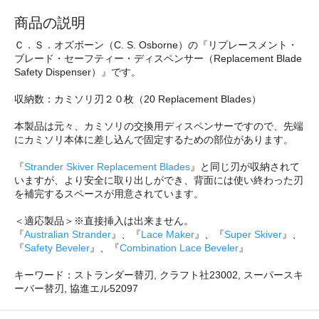
商品の説明
Ｃ．Ｓ．オズボーン（C. S. Osborne）の『リプレースメント・
ブレード・セーフティー・ディスペンサー（Replacement Blade
Safety Dispenser）』です。
収納数：カミソリ刃２０枚（20 Replacement Blades）
本製品は元々、カミソリの交換用ディスペンサーですので、先端
にカミソリ本体に差し込んで固定するための部位があります。
『
Strander Skiver Replacement Blades
』と同じ刃が収納されて
いますが、より安全に取り出しができ、背面には使い終わった刃
を補完するスペースが用意されています。
＜適応製品＞※直接挿入は出来ません。
『
Australian Strander
』、『
Lace Maker
』、『
Super Skiver
』、
『
Safety Beveler
』、『
Combination Lace Beveler
』
キーワード：ストランダー替刃, クラフト社23002, スーパースキ
ーバー替刃, 協進エル52097