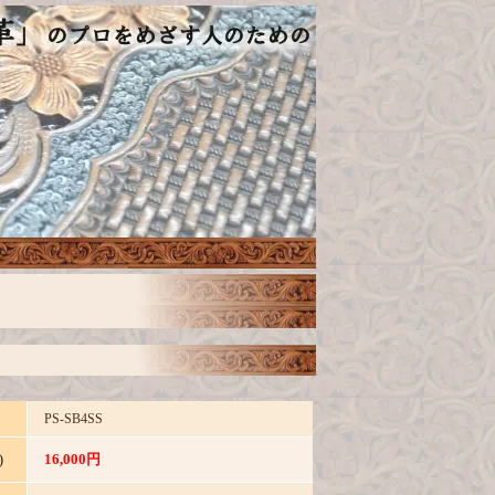
PS-SB4SS
16,000円
)