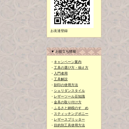
お友達登録
▼ お役立ち情報
・
キャンペーン案内
・
工具の選び方・揃え方
・
入門者用
・
工具解説
・
刻印の使用方法
・
シェリダンスタイル
・
レザーツール豆知識
・
金具の取り付け方
・
ふるさと納税のすゝめ
・
スティッチングポニー
・
レザースプリッター
・
目的別工具使用方法