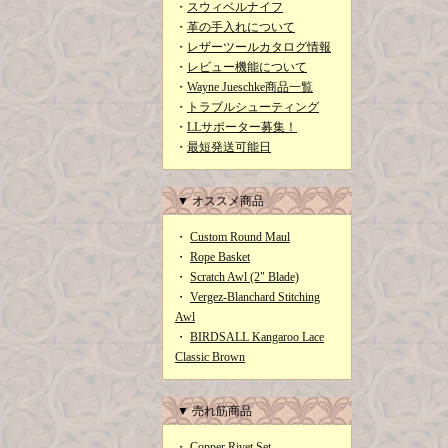
・
スウィベルナイフ
・
革の手入れについて
・
レザーツールカタログ情報
・
レビュー機能について
・
Wayne Jueschke商品一覧
・
トラブルシューティング
・
LLサポーター募集！
・
最短発送可能日
▼ オススメ商品
・
Custom Round Maul
・
Rope Basket
・
Scratch Awl (2" Blade)
・
Vergez-Blanchard Stitching
Awl
・
BIRDSALL Kangaroo Lace
Classic Brown
▼ 売れ筋商品
・
Copper Rivet Set