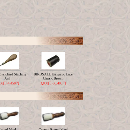
lanchard Stitching
BIRDSALL Kangaroo Lace
Awl
Classic Brown
650円-4,450円
3,800円-30,400円
Round Maul
Custom Round Maul