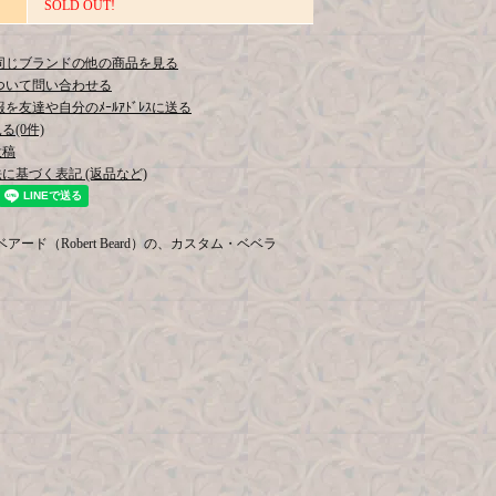
SOLD OUT!
同じブランドの他の商品を見る
ついて問い合わせる
を友達や自分のﾒｰﾙｱﾄﾞﾚｽに送る
(0件)
投稿
に基づく表記 (返品など)
ベアード（Robert Beard）の、カスタム・ベベラ