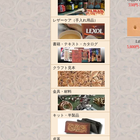
550円-
レザーケア（手入れ用品）
Lif
書籍・テキスト・カタログ
5,600円
クラフト見本
金具・材料
キット・半製品
皮革