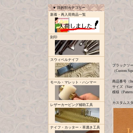
▼ 目的別カテゴリー
新着・再入荷商品一覧
刻印
スウィベルナイフ
ブラックツール
（Custom Sq
商品番号（Ite
モール・マレット・ハンマー
サイズ（Siz
模様（Pattern
カスタムス
レザーカービング補助工具
ナイフ・カッター・革漉き工具