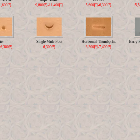
1,600円
9,800円-11,400円
5,600円-6,300円
15,
ter
Single Mule Foot
Horizontal Thumbprint
Barry 
-6,300円
6,300円
6,300円-7,400円