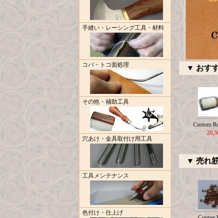
手縫い・レーシング工具・材料
コバ・トコ面処理
▼ おす
その他・補助工具
Custom R
20,
穴あけ・金具取付け用工具
▼ 売れ
工具メンテナンス
色付け・仕上げ
Copper R