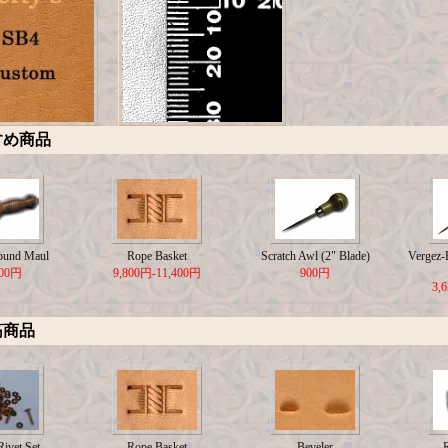
すめ商品
ound Maul
Rope Basket
Scratch Awl (2" Blade)
Vergez-B
500円
9,800円-11,400円
900円
3,
筋商品
ivet Set
Rope Basket
Beveler