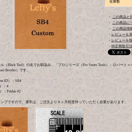
在庫数
・
この商品と
・
この商品に
・
この商品情報
・
レビューを見る
・
レビューを
・
特定商取引法
（Black Tool）の名でお馴染み、「プロシリーズ（Pro Series Tools）」ロバート＝
uare Beveler）です。
m ID）：SB4
e）：4
）：Pebble #2
タンプですので、通常は、ご注文より６ヶ月程度待っていただく必要があります。