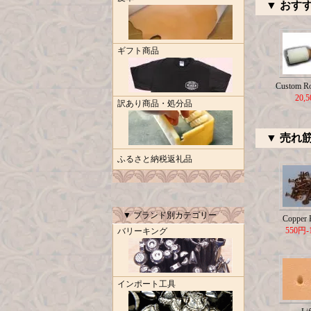
▼ おす
ギフト商品
Custom R
20,
訳あり商品・処分品
▼ 売れ
ふるさと納税返礼品
▼ ブランド別カテゴリー
Copper R
550円-
バリーキング
インポート工具