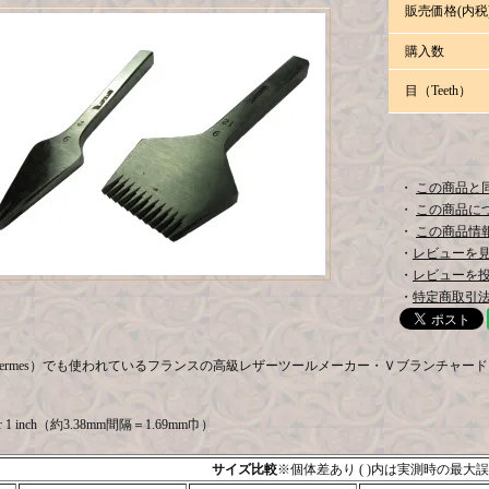
販売価格(内税
購入数
目（Teeth）
・
この商品と
・
この商品に
・
この商品情報
・
レビューを見る
・
レビューを
・
特定商取引法
rmes）でも使われているフランスの高級レザーツールメーカー・Ｖブランチャード（Vergez-
 1 inch（約3.38mm間隔＝1.69mm巾）
サイズ比較
※個体差あり ( )内は実測時の最大