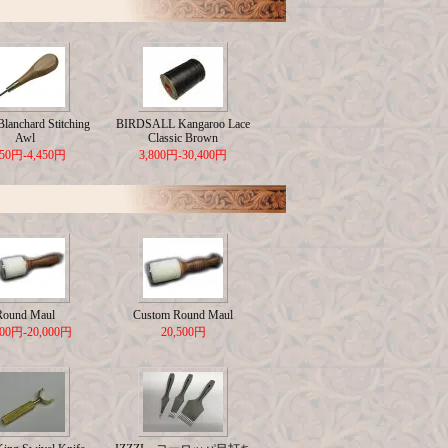
lanchard Stitching
BIRDSALL Kangaroo Lace
Awl
Classic Brown
650円-4,450円
3,800円-30,400円
Round Maul
Custom Round Maul
500円-20,000円
20,500円