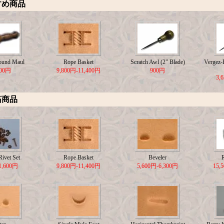
すめ商品
ound Maul
Rope Basket
Scratch Awl (2" Blade)
Vergez-B
500円
9,800円-11,400円
900円
3,
筋商品
ivet Set
Rope Basket
Beveler
1,600円
9,800円-11,400円
5,600円-6,300円
15,