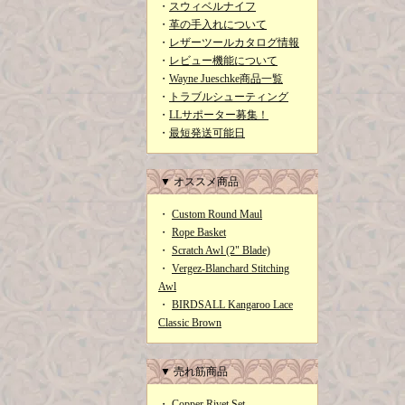
・
スウィベルナイフ
・
革の手入れについて
・
レザーツールカタログ情報
・
レビュー機能について
・
Wayne Jueschke商品一覧
・
トラブルシューティング
・
LLサポーター募集！
・
最短発送可能日
▼ オススメ商品
・
Custom Round Maul
・
Rope Basket
・
Scratch Awl (2" Blade)
・
Vergez-Blanchard Stitching
Awl
・
BIRDSALL Kangaroo Lace
Classic Brown
▼ 売れ筋商品
・
Copper Rivet Set