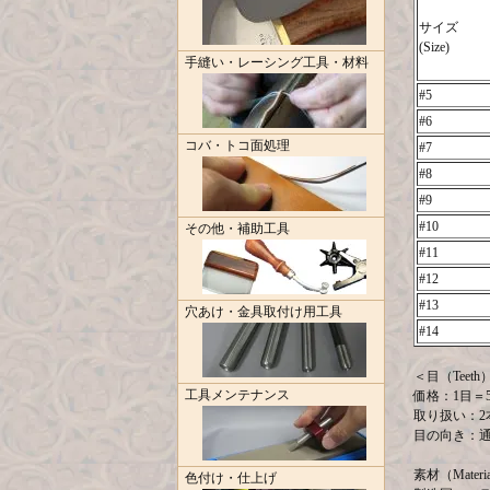
サイズ
(Size)
手縫い・レーシング工具・材料
#5
#6
コバ・トコ面処理
#7
#8
#9
#10
その他・補助工具
#11
#12
#13
穴あけ・金具取付け用工具
#14
＜目（Teeth
工具メンテナンス
価格：1目＝5.
取り扱い：2
目の向き：
素材（Materi
色付け・仕上げ