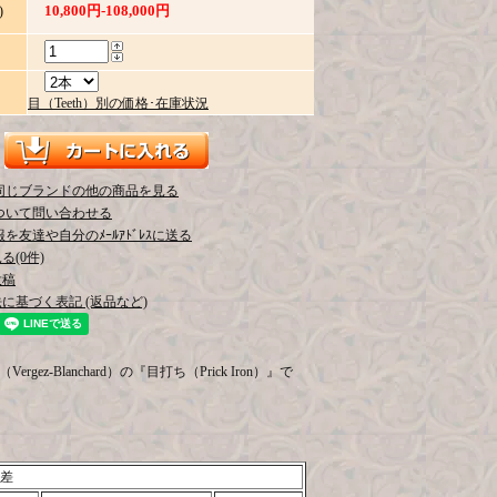
10,800円-108,000円
)
目（Teeth）別の価格･在庫状況
同じブランドの他の商品を見る
ついて問い合わせる
を友達や自分のﾒｰﾙｱﾄﾞﾚｽに送る
(0件)
投稿
に基づく表記 (返品など)
Blanchard）の『目打ち（Prick Iron）』で
誤差