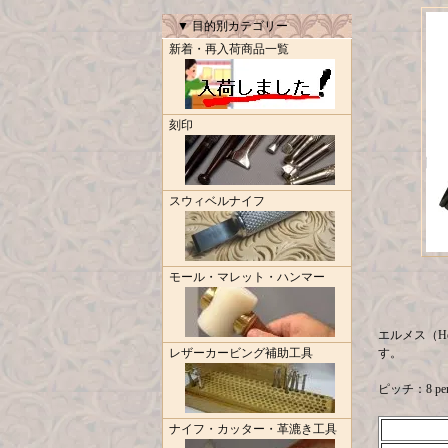
▼ 目的別カテゴリー
新着・再入荷商品一覧
刻印
スウィベルナイフ
モール・マレット・ハンマー
エルメス（He
レザーカービング補助工具
す。
ピッチ：8 per
ナイフ・カッター・革漉き工具