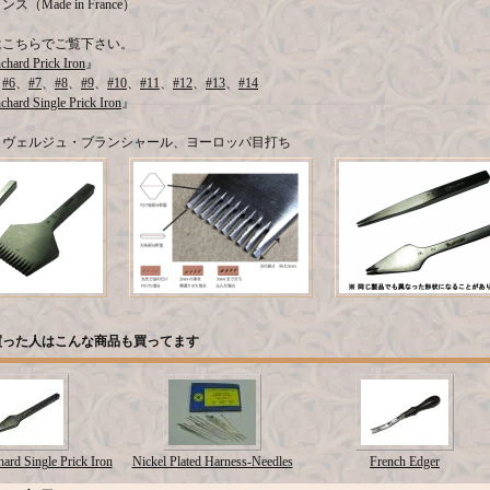
（Made in France）
はこちらでご覧下さい。
chard Prick Iron
』
、
#6
、
#7
、
#8
、
#9
、
#10
、
#11
、
#12
、
#13
、
#14
chard Single Prick Iron
』
：ヴェルジュ・ブランシャール、ヨーロッパ目打ち
買った人はこんな商品も買ってます
ard Single Prick Iron
Nickel Plated Harness-Needles
French Edger