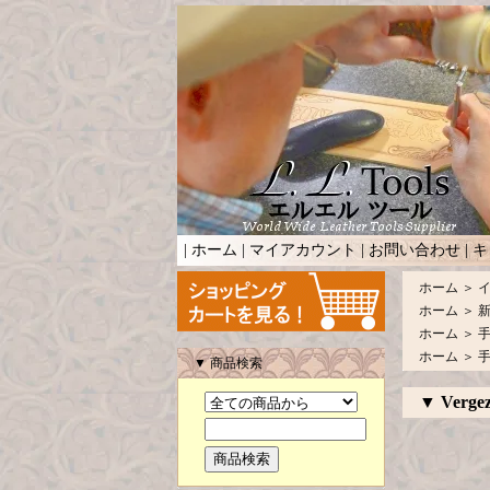
|
ホーム
|
マイアカウント
|
お問い合わせ
|
キ
ホーム
＞
ホーム
＞
ホーム
＞
ホーム
＞
▼ 商品検索
▼ Vergez