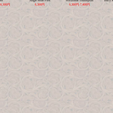
ter
Single Mule Foot
Horizontal Thumbprint
Barry 
-6,300円
6,300円
6,300円-7,400円