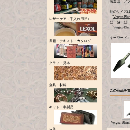
製造国：フランス
他のサイズ
『
Vergez-Blan
レザーケア（手入れ用品）
#3
、
#4
、
#5
『
Vergez-Blan
キーワード
書籍・テキスト・カタログ
クラフト見本
金具・材料
この商品を
キット・半製品
Vergez-Blanch
皮革