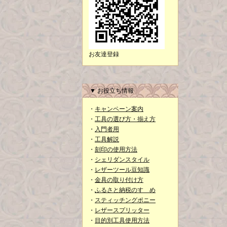
お友達登録
▼ お役立ち情報
・
キャンペーン案内
・
工具の選び方・揃え方
・
入門者用
・
工具解説
・
刻印の使用方法
・
シェリダンスタイル
・
レザーツール豆知識
・
金具の取り付け方
・
ふるさと納税のすゝめ
・
スティッチングポニー
・
レザースプリッター
・
目的別工具使用方法