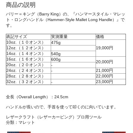
商品の説明
バリー＝キング（Barry King）の、『ハンマースタイル・マレッ
ト・ロングハンドル（Hammer-Style Mallet Long Handle）』で
す。
表記サイズ
実測重量
価格
10oz.（１０オンス）
475g
12oz.（１２オンス）
19,000円
14oz.（１４オンス）
540g
16oz.（１６オンス）
600g
20,000円
20oz.（２０オンス）
-
24oz.（２４オンス）
21,000円
-
28oz.（２８オンス）
22,000円
32oz.（３２オンス）
23,000円
-
全長（Overall Length）：24.5cm
ハンドルが長いので、手首を使って叩くのに向いています。
レザークラフト（レザーカービング）プロ用ツール
分類：マレット