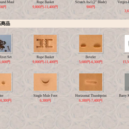
ound Maul
Rope Basket
Scratch Awl (2" Blade)
Vergez-B
500円
9,800円-11,400円
900円
3,
筋商品
ivet Set
Rope Basket
Beveler
1,600円
9,800円-11,400円
5,600円-6,300円
15,
ter
Single Mule Foot
Horizontal Thumbprint
Barry 
-6,300円
6,300円
6,300円-7,400円