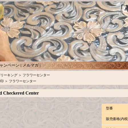
ャンペーン
|
メルマガ
|
バリーキング
＞
フラワーセンター
刻印
＞
フラワーセンター
d Checkered Center
型番
販売価格(内税