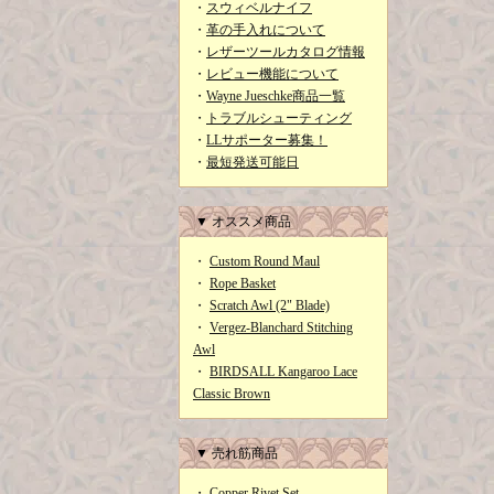
・
スウィベルナイフ
・
革の手入れについて
・
レザーツールカタログ情報
・
レビュー機能について
・
Wayne Jueschke商品一覧
・
トラブルシューティング
・
LLサポーター募集！
・
最短発送可能日
▼ オススメ商品
・
Custom Round Maul
・
Rope Basket
・
Scratch Awl (2" Blade)
・
Vergez-Blanchard Stitching
Awl
・
BIRDSALL Kangaroo Lace
Classic Brown
▼ 売れ筋商品
・
Copper Rivet Set