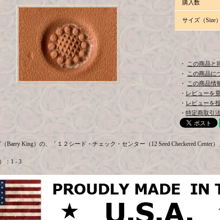
購入数
サイズ（Size
・
この商品と
・
この商品に
・
この商品情報
・
レビューを見る
・
レビューを
・
特定商取引法
arry King）の、「１２シード・チェック・センター（12 Seed Checkered Cente
：1 - 3