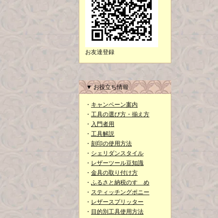
お友達登録
▼ お役立ち情報
・
キャンペーン案内
・
工具の選び方・揃え方
・
入門者用
・
工具解説
・
刻印の使用方法
・
シェリダンスタイル
・
レザーツール豆知識
・
金具の取り付け方
・
ふるさと納税のすゝめ
・
スティッチングポニー
・
レザースプリッター
・
目的別工具使用方法