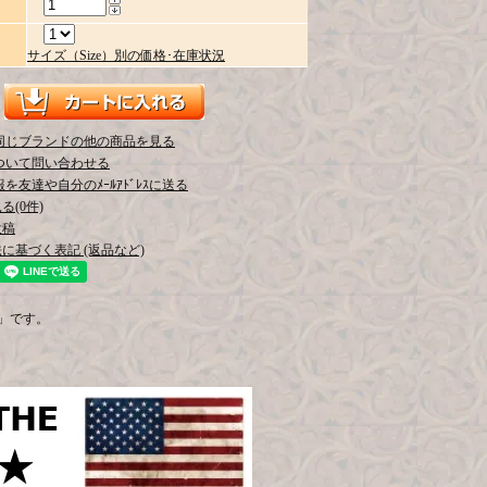
）
サイズ（Size）別の価格･在庫状況
同じブランドの他の商品を見る
ついて問い合わせる
を友達や自分のﾒｰﾙｱﾄﾞﾚｽに送る
(0件)
投稿
に基づく表記 (返品など)
r）」です。