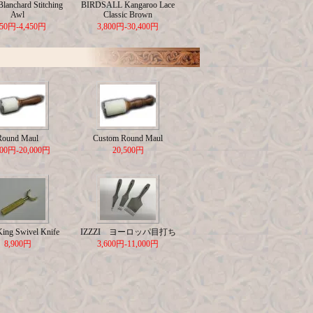
lanchard Stitching
BIRDSALL Kangaroo Lace
Awl
Classic Brown
650円-4,450円
3,800円-30,400円
Round Maul
Custom Round Maul
500円-20,000円
20,500円
King Swivel Knife
IZZZI ヨーロッパ目打ち
8,900円
3,600円-11,000円