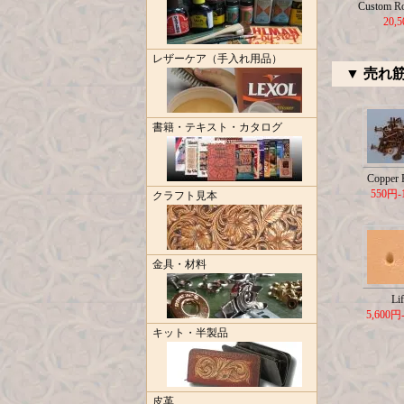
Custom R
20,
レザーケア（手入れ用品）
▼ 売れ
書籍・テキスト・カタログ
Copper R
550円-
クラフト見本
金具・材料
Lif
5,600円
キット・半製品
皮革