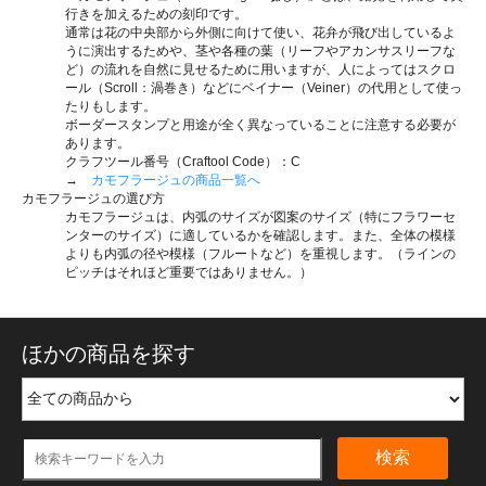
行きを加えるための刻印です。
通常は花の中央部から外側に向けて使い、花弁が飛び出しているよ
うに演出するためや、茎や各種の葉（リーフやアカンサスリーフな
ど）の流れを自然に見せるために用いますが、人によってはスクロ
ール（Scroll：渦巻き）などにベイナー（Veiner）の代用として使っ
たりもします。
ボーダースタンプと用途が全く異なっていることに注意する必要が
あります。
クラフツール番号（Craftool Code）：C
→
カモフラージュの商品一覧へ
カモフラージュの選び方
カモフラージュは、内弧のサイズが図案のサイズ（特にフラワーセ
ンターのサイズ）に適しているかを確認します。また、全体の模様
よりも内弧の径や模様（フルートなど）を重視します。（ラインの
ピッチはそれほど重要ではありません。）
ほかの商品を探す
検索