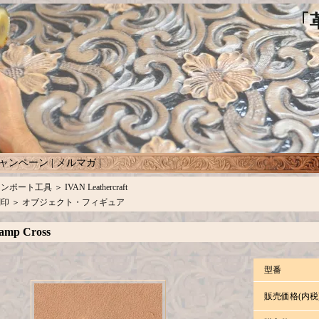
ャンペーン
|
メルマガ
|
インポート工具
＞
IVAN Leathercraft
刻印
＞
オブジェクト・フィギュア
amp Cross
型番
販売価格(内税