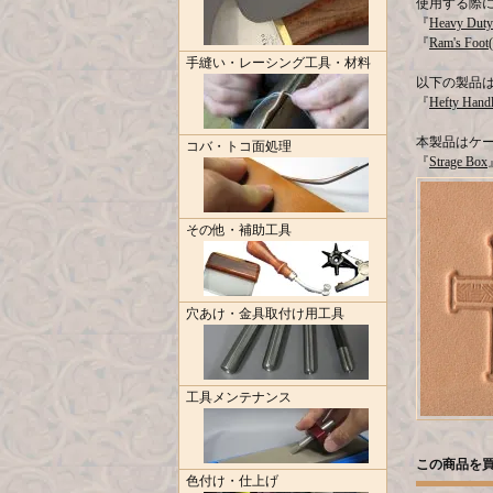
使用する際
『
Heavy Duty
『
Ram's Foot
手縫い・レーシング工具・材料
以下の製品
『
Hefty Hand
本製品はケ
コバ・トコ面処理
『
Strage Box
その他・補助工具
穴あけ・金具取付け用工具
工具メンテナンス
この商品を
色付け・仕上げ