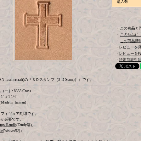
購入数
・
この商品と
・
この商品に
・
この商品情報
・
レビューを見る
・
レビューを
・
特定商取引法
AN Leathercraft)の『３Ｄスタンプ（3-D Stamp）』です。
ド: 8338 Cross
1" x 1 1/4"
ade in Taiwan)
Ｄフィギュア刻印です。
棒が必要です。
amp Handle
(Tandy製)』
le
(Weaver製)』