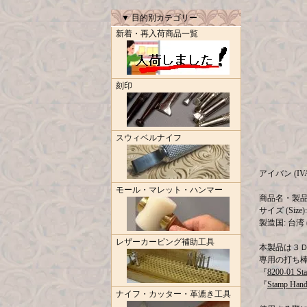
▼ 目的別カテゴリー
新着・再入荷商品一覧
刻印
スウィベルナイフ
アイバン (IV
モール・マレット・ハンマー
商品名・製品コー
サイズ (Size): 
製造国: 台湾 (M
レザーカービング補助工具
本製品は３
専用の打ち
『
8200-01 St
『
Stamp Hand
ナイフ・カッター・革漉き工具