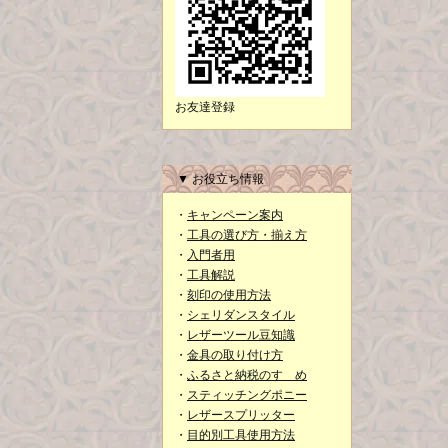
お友達登録
▼ お役立ち情報
・
キャンペーン案内
・
工具の選び方・揃え方
・
入門者用
・
工具解説
・
刻印の使用方法
・
シェリダンスタイル
・
レザーツール豆知識
・
金具の取り付け方
・
ふるさと納税のすゝめ
・
スティッチングポニー
・
レザースプリッター
・
目的別工具使用方法