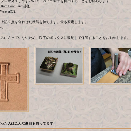
にブレが発生しやすいので、以下の製品を併用することをお勧めします。
 Ram Foot
(Tandy製)』
(Weaver製)』
は上記２点を合わせた機能を持ちます。最も安定します。
le
』
ースに入っていないため、以下のボックスに収納して保管することをお勧めします。
』
買った人はこんな商品も買ってます