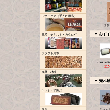
レザーケア（手入れ用品）
3-D 
▼ おす
書籍・テキスト・カタログ
クラフト見本
Custom R
20,
金具・材料
▼ 売れ
キット・半製品
皮革
Copper R