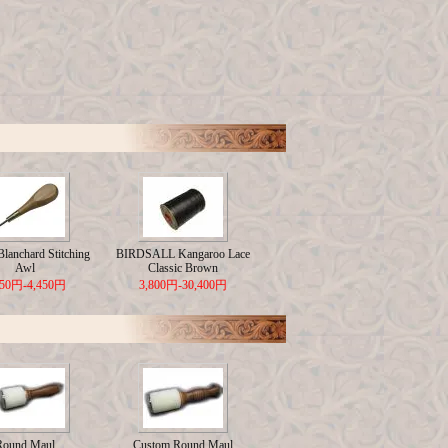
lanchard Stitching
BIRDSALL Kangaroo Lace
Awl
Classic Brown
650円-4,450円
3,800円-30,400円
Round Maul
Custom Round Maul