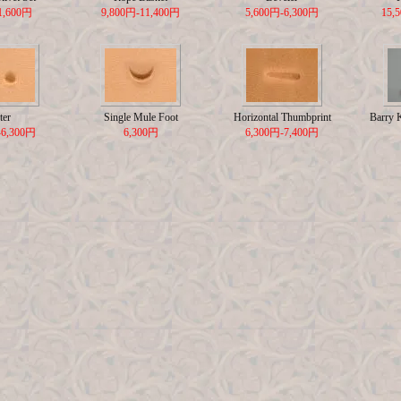
1,600円
9,800円-11,400円
5,600円-6,300円
15,
ter
Single Mule Foot
Horizontal Thumbprint
Barry 
-6,300円
6,300円
6,300円-7,400円