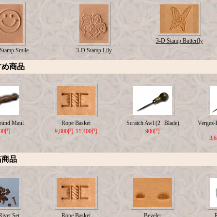
3-D Stamp Butterfly
Stamp Smile
3-D Stamp Lily
すめ商品
ound Maul
Rope Basket
Scratch Awl (2" Blade)
Vergez-B
500円
9,800円-11,400円
900円
3,
筋商品
ivet Set
Rope Basket
Beveler