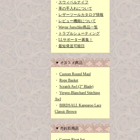
・
スウィベルナイフ
・
革の手入れについて
・
レザーツールカタログ情報
・
レビュー機能について
・
Wayne Jueschke商品一覧
・
トラブルシューティング
・
LLサポーター募集！
・
最短発送可能日
▼ オススメ商品
・
Custom Round Maul
・
Rope Basket
・
Scratch Awl (2" Blade)
・
Vergez-Blanchard Stitching
Awl
・
BIRDSALL Kangaroo Lace
Classic Brown
▼ 売れ筋商品
・
Copper Rivet Set