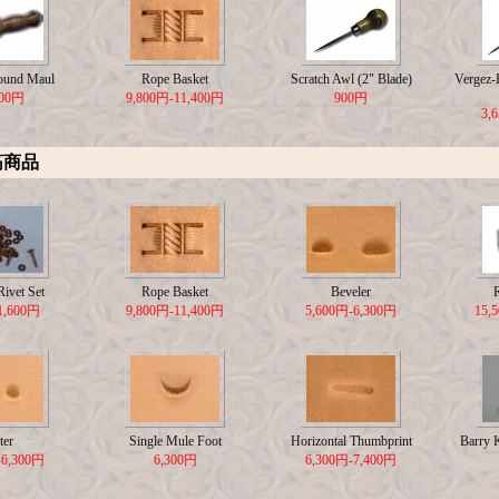
ound Maul
Rope Basket
Scratch Awl (2" Blade)
Vergez-B
500円
9,800円-11,400円
900円
3,
筋商品
ivet Set
Rope Basket
Beveler
1,600円
9,800円-11,400円
5,600円-6,300円
15,
ter
Single Mule Foot
Horizontal Thumbprint
Barry 
-6,300円
6,300円
6,300円-7,400円