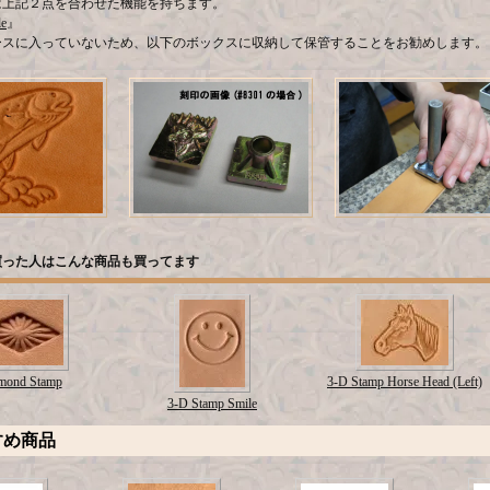
は上記２点を合わせた機能を持ちます。
le
』
ースに入っていないため、以下のボックスに収納して保管することをお勧めします。
』
買った人はこんな商品も買ってます
mond Stamp
3-D Stamp Horse Head (Left)
3-D Stamp Smile
すめ商品