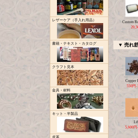
レザーケア（手入れ用品）
Custom R
20,
書籍・テキスト・カタログ
▼ 売れ
クラフト見本
Copper R
550円-
金具・材料
キット・半製品
Lif
5,600円
皮革