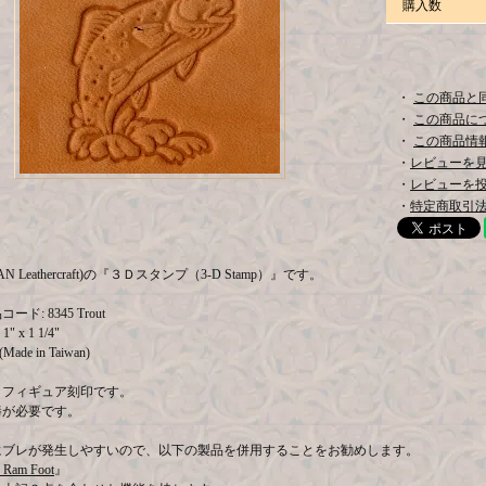
購入数
・
この商品と
・
この商品に
・
この商品情報
・
レビューを見る
・
レビューを
・
特定商取引法
AN Leathercraft)の『３Ｄスタンプ（3-D Stamp）』です。
ド: 8345 Trout
1" x 1 1/4"
ade in Taiwan)
Ｄフィギュア刻印です。
棒が必要です。
にブレが発生しやすいので、以下の製品を併用することをお勧めします。
 Ram Foot
』