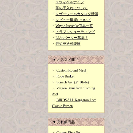
・
スウィベルナイフ
・
革の手入れについて
・
レザーツールカタログ情報
・
レビュー機能について
・
Wayne Jueschke商品一覧
・
トラブルシューティング
・
LLサポーター募集！
・
最短発送可能日
▼ オススメ商品
・
Custom Round Maul
・
Rope Basket
・
Scratch Awl (2" Blade)
・
Vergez-Blanchard Stitching
Awl
・
BIRDSALL Kangaroo Lace
Classic Brown
▼ 売れ筋商品
・
Copper Rivet Set