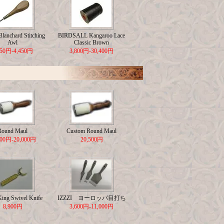
lanchard Stitching
BIRDSALL Kangaroo Lace
Awl
Classic Brown
650円-4,450円
3,800円-30,400円
Round Maul
Custom Round Maul
500円-20,000円
20,500円
King Swivel Knife
IZZZI ヨーロッパ目打ち
8,900円
3,600円-11,000円