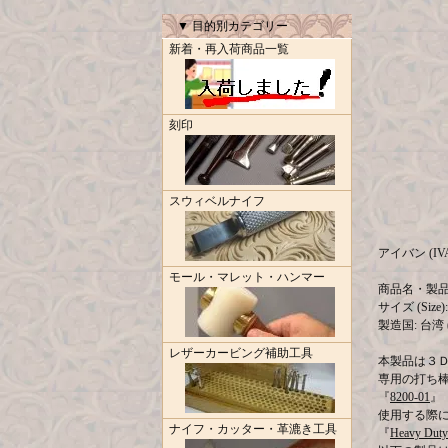
▼ 目的別カテゴリー
新着・再入荷商品一覧
刻印
スウィベルナイフ
アイバン (IV
モール・マレット・ハンマー
商品名・製品コー
サイズ (Size): 
製造国: 台湾 (M
レザーカービング補助工具
本製品は３
専用の打ち
『
8200-01
』
使用する際
ナイフ・カッター・革漉き工具
『
Heavy Duty