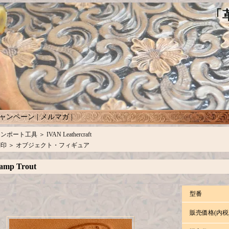
ャンペーン
|
メルマガ
|
インポート工具
＞
IVAN Leathercraft
刻印
＞
オブジェクト・フィギュア
amp Trout
型番
販売価格(内税