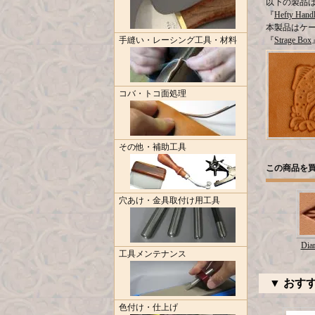
以下の製品
『
Hefty Hand
本製品はケ
手縫い・レーシング工具・材料
『
Strage Box
コバ・トコ面処理
その他・補助工具
この商品を
穴あけ・金具取付け用工具
Dia
工具メンテナンス
▼ おす
色付け・仕上げ