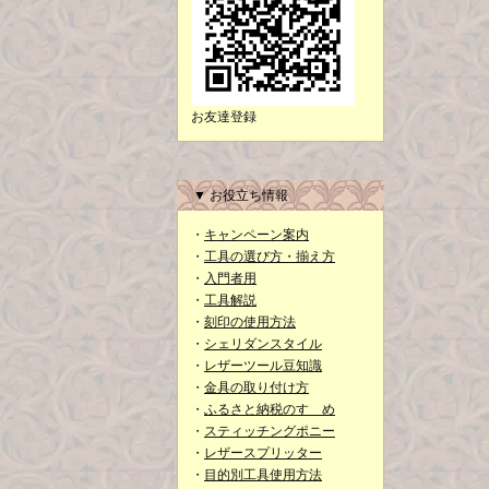
お友達登録
▼ お役立ち情報
・
キャンペーン案内
・
工具の選び方・揃え方
・
入門者用
・
工具解説
・
刻印の使用方法
・
シェリダンスタイル
・
レザーツール豆知識
・
金具の取り付け方
・
ふるさと納税のすゝめ
・
スティッチングポニー
・
レザースプリッター
・
目的別工具使用方法