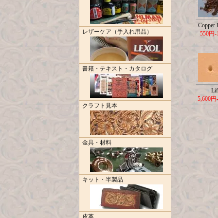
Copper R
レザーケア（手入れ用品）
550円-
書籍・テキスト・カタログ
Lif
5,600円
クラフト見本
金具・材料
キット・半製品
皮革