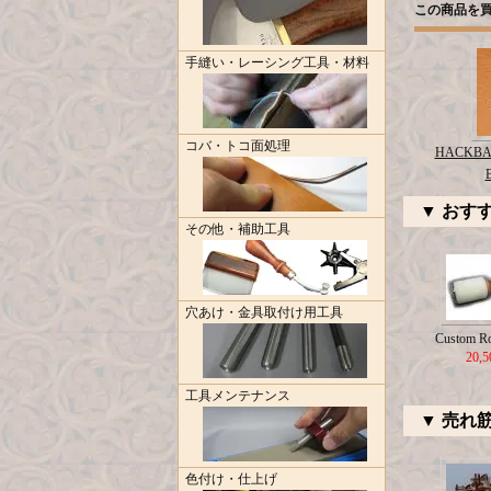
この商品を
手縫い・レーシング工具・材料
コバ・トコ面処理
HACKBA
▼ おす
その他・補助工具
穴あけ・金具取付け用工具
Custom R
20,
工具メンテナンス
▼ 売れ
色付け・仕上げ