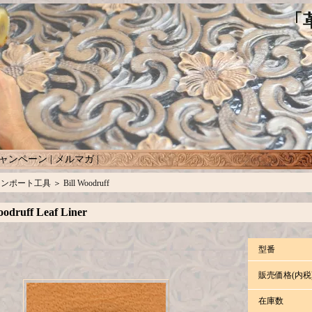
ャンペーン
|
メルマガ
|
インポート工具
＞
Bill Woodruff
oodruff Leaf Liner
型番
販売価格(内税
在庫数