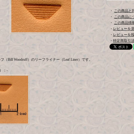
・
この商品と
・
この商品に
・
この商品情報
・
レビューを見る
・
レビューを
・
特定商取引法
Bill Woodruff）のリーフライナー（Leaf Liner）です。
）：-