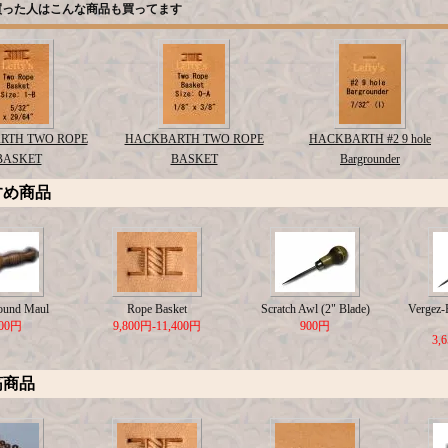
買った人はこんな商品も買ってます
RTH TWO ROPE
HACKBARTH TWO ROPE
HACKBARTH #2 9 hole
BASKET
BASKET
Bargrounder
すめ商品
ound Maul
Rope Basket
Scratch Awl (2" Blade)
Vergez-B
500円
9,800円-11,400円
900円
3,
筋商品