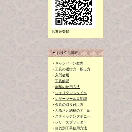
お友達登録
▼ お役立ち情報
・
キャンペーン案内
・
工具の選び方・揃え方
・
入門者用
・
工具解説
・
刻印の使用方法
・
シェリダンスタイル
・
レザーツール豆知識
・
金具の取り付け方
・
ふるさと納税のすゝめ
・
スティッチングポニー
・
レザースプリッター
・
目的別工具使用方法