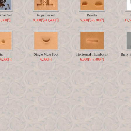
ivet Set
Rope Basket
Beveler
1,600円
9,800円-11,400円
5,600円-6,300円
15,
ter
Single Mule Foot
Horizontal Thumbprint
Barry 
-6,300円
6,300円
6,300円-7,400円