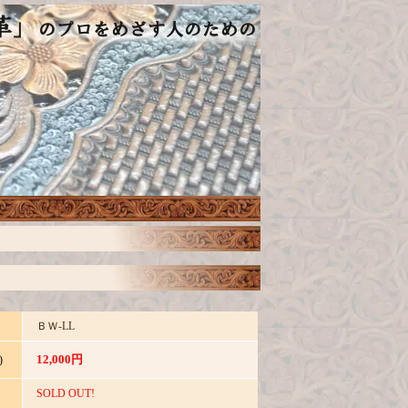
ＢＷ-LL
12,000円
)
SOLD OUT!