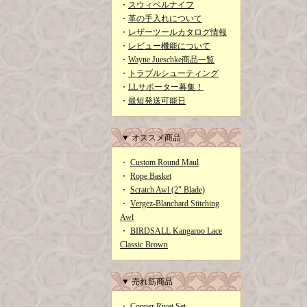
・
スウィベルナイフ
・
革の手入れについて
・
レザーツールカタログ情報
・
レビュー機能について
・
Wayne Jueschke商品一覧
・
トラブルシューティング
・
LLサポーター募集！
・
最短発送可能日
▼ オススメ商品
・
Custom Round Maul
・
Rope Basket
・
Scratch Awl (2" Blade)
・
Vergez-Blanchard Stitching
Awl
・
BIRDSALL Kangaroo Lace
Classic Brown
▼ 売れ筋商品
・
Copper Rivet Set