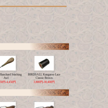
lanchard Stitching
BIRDSALL Kangaroo Lace
Awl
Classic Brown
650円-4,450円
3,800円-30,400円