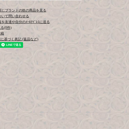
同じブランドの他の商品を見る
ついて問い合わせる
を友達や自分のﾒｰﾙｱﾄﾞﾚｽに送る
(0件)
投稿
に基づく表記 (返品など)