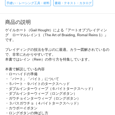
手縫い・レーシング工具・材料
書籍・テキスト・カタログ
商品の説明
ゲイルホート（Gail Hought）による『アートオブブレイディン
グ ローマルレイン１（The Art of Braiding, Romal Reins 1）』
です。
ブレイディングの技法を学ぶのに最適。カラー図解されているの
で、非常にわかりやすいです。
本書ではレイン（Rein）の作り方を特集しています。
本書で解説している内容
・ローハイドの準備
・「パート」「バイト」について
・５パート・９バイトのタークスヘッド
・ダブルインターウィーブ（６バイトタークスヘッド）
・ダブルインターウィーブ（ロングボタン）
・ガウチョインターウィーブ（ロングボタン）
・３パスガウチョ（４バイトタークスヘッド）
・カウボーイボタン
・ロングボタンの伸ばし方