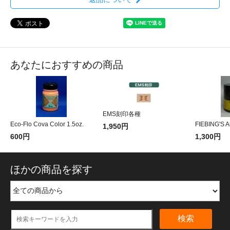
あなたにおすすめの商品
EMS刻印各種
Eco-Flo Cova Color 1.5oz.
FIEBING'S A
1,950円
600円
1,300円
ほかの商品を探す
検索