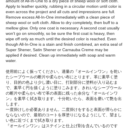
amount of All-In-One to a dry piece of sheep wool or soft cloth.
Apply to leather quickly, rubbing in a circular motion until color is
even across the project and all cuts and impressions are full.
Remove excess All-In-One immediately with a clean piece of
sheep wool or soft cloth. Allow to dry completely, then buff to a
mellow glow. Only one coat is necessary. A second coat usually
won't go on smoothly, so be sure the first coat is heavy, then
wipe off only as much until the desired color is reached. Even
though All-In-One is a stain and finish combined, an extra seal of
Super Shener, Satin Shener or Carnauba Creme may be
applied if desired. Clean up immediately with soap and warm
water.
使用前によく振ってください。適量の『オールインワン』を乾い
たシープウールの断片や柔らかい布にとります。革に素早く塗
り、目的の色より少し濃い目に、打刻部分に塗料が入り込むま
で、素早く円を描くように塗りこみます。きれいなシープウール
の断片や柔らかい布で革の表面に残った余分な『オールインワ
ン』を素早く拭き取ります。十分乾いたら、表面を磨いて艶を出
します。
一度掛けしか必要ありません。二度掛けをすると表面が滑らかに
ならないので、最初のコートを厚塗りになるようにして、望まし
い色に近づくまで拭き取ります。
『オールインワン』はステインと仕上げ剤を含んでいるのです