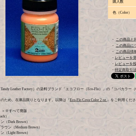
購入数
色（Color）
・
この商品と
・
この商品に
・
この商品情報
・
レビューを見る
・
レビューを
・
特定商取引法
ndy Leather Factory）の染料ブランド「エコフロー（Eco-Flo）」の『コバカラー（C
盤のため、在庫品限りとなります。以降は『
Eco-Flo Cova Color 2 oz.
』をご利用くださ
r）＞※すべて廃版
ack）
（Dark Brown）
ウン（Medium Brown）
Light Brown）