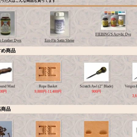
買った人はこんな商品も買ってます
FIEBING'S Acrylic Dye
o Leather Dyes
Eco-Flo Satin Shene
すめ商品
ound Maul
Rope Basket
Scratch Awl (2" Blade)
Vergez-B
500円
9,800円-11,400円
900円
3,
筋商品