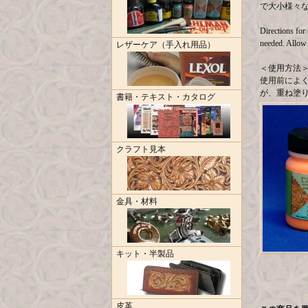
で大小様々
Directions for
needed. Allow 
レザーケア（手入れ用品）
＜使用方法
使用前によ
が、重ね塗
書籍・テキスト・カタログ
クラフト見本
金具・材料
キット・半製品
皮革