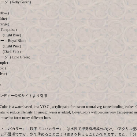
（Kelly Green）
）
llow）
ite）
ange）
rquoise）
ight Blue）
Royal Blue）
ight Pink）
ark Pink）
ン（Lime Green）
ple）
ld）
ver）
.
下タンディー公式サイトより引用 -----
olor is a water based, low V.O.C., acrylic paint for use on natural veg-tanned tooling leather.
ater to reduce intensity. If enough water is added, Cova Colors will become very transparent and
mixed to form many different hues.
ー・コバカラー』（以下『コバカラー』）は水性で揮発有機成分の少ないアクリル塗
だと不透明ですが、水で薄めることにより強さを抑えることができます。また、十分