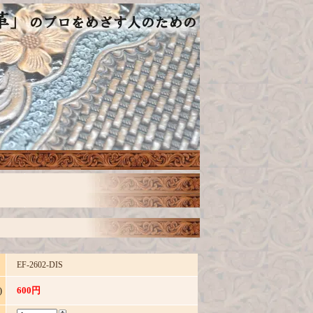
EF-2602-DIS
600円
)