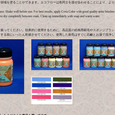
な領域を塗ることができます。エコフローは色同士を混ぜ合わせることにより、より
 use: Shake well before use. For best results, apply Cova Color with good quality artist brushe
to dry completely between coats. Clean up immediately with soap and warm water.
＞
く振ってください。効果的に使用するために、高品質の絵画用刷毛やスポンジブラシ
りする前にいったん乾燥させてください。使用した刷毛はすぐに石鹸とお湯で洗浄し