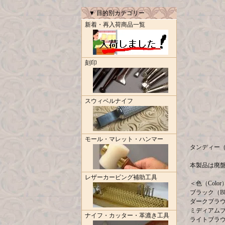
▼ 目的別カテゴリー
新着・再入荷商品一覧
刻印
スウィベルナイフ
モール・マレット・ハンマー
タンディー（Ta
本製品は廃
レザーカービング補助工具
＜色（Colo
ブラック（Bl
ダークブラウン
ミディアムブラ
ナイフ・カッター・革漉き工具
ライトブラウン（