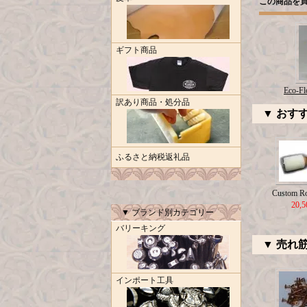
この商品を
ギフト商品
Eco-Fl
訳あり商品・処分品
▼ おす
ふるさと納税返礼品
Custom R
20,
▼ ブランド別カテゴリー
バリーキング
▼ 売れ
インポート工具