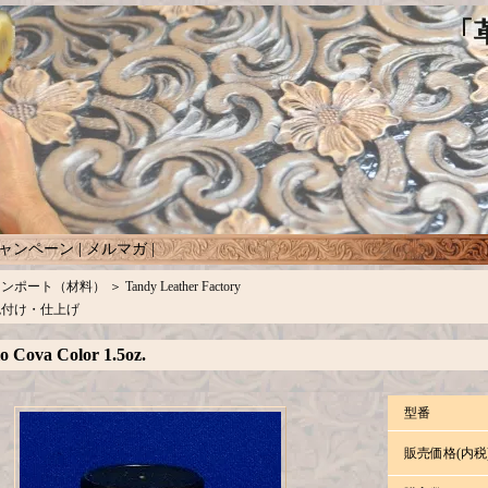
ャンペーン
|
メルマガ
|
インポート（材料）
＞
Tandy Leather Factory
色付け・仕上げ
o Cova Color 1.5oz.
型番
販売価格(内税