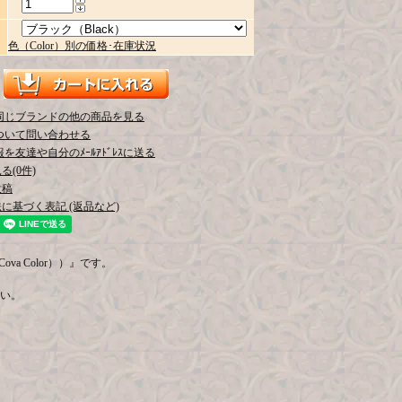
色（Color）別の価格･在庫状況
同じブランドの他の商品を見る
ついて問い合わせる
を友達や自分のﾒｰﾙｱﾄﾞﾚｽに送る
(0件)
投稿
に基づく表記 (返品など)
ova Color））』です。
い。