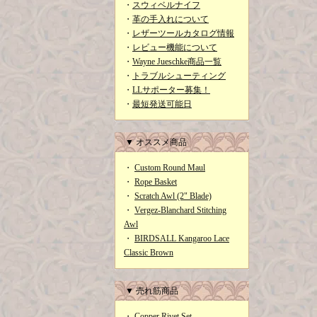
・
スウィベルナイフ
・
革の手入れについて
・
レザーツールカタログ情報
・
レビュー機能について
・
Wayne Jueschke商品一覧
・
トラブルシューティング
・
LLサポーター募集！
・
最短発送可能日
▼ オススメ商品
・
Custom Round Maul
・
Rope Basket
・
Scratch Awl (2" Blade)
・
Vergez-Blanchard Stitching
Awl
・
BIRDSALL Kangaroo Lace
Classic Brown
▼ 売れ筋商品
・
Copper Rivet Set