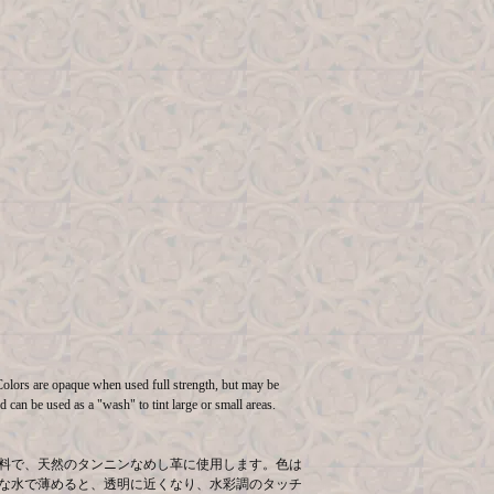
 Colors are opaque when used full strength, but may be
 can be used as a "wash" to tint large or small areas.
料で、天然のタンニンなめし革に使用します。色は
な水で薄めると、透明に近くなり、水彩調のタッチ