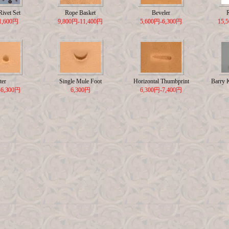
ivet Set
Rope Basket
Beveler
1,600円
9,800円-11,400円
5,600円-6,300円
15,
ter
Single Mule Foot
Horizontal Thumbprint
Barry 
-6,300円
6,300円
6,300円-7,400円