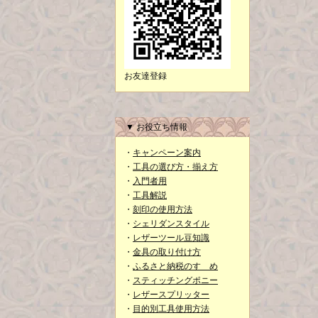
お友達登録
▼ お役立ち情報
・
キャンペーン案内
・
工具の選び方・揃え方
・
入門者用
・
工具解説
・
刻印の使用方法
・
シェリダンスタイル
・
レザーツール豆知識
・
金具の取り付け方
・
ふるさと納税のすゝめ
・
スティッチングポニー
・
レザースプリッター
・
目的別工具使用方法