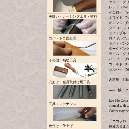
ケリー・グリーン
レッド（Red
イエロー（Ye
手縫い・レーシング工具・材料
ホワイト（Wh
オレンジ（Or
ターコイズ（Tu
ライトブルー（L
コバ・トコ面処理
ロイヤルブルー（
ライトピンク（L
ダークピンク（D
ライム・グリー
パープル（Pur
その他・補助工具
ゴールド（Go
シルバー（Sil
内容量：1.5oz
穴あけ・金具取付け用工具
----- 以
Eco-Flo Cova C
工具メンテナンス
thinned with w
Colors may be 
『エコフロ
色付け・仕上げ
原液のまま