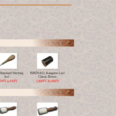
lanchard Stitching
BIRDSALL Kangaroo Lace
Awl
Classic Brown
650円-4,450円
3,800円-30,400円