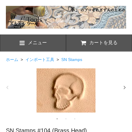
メニュー
カートを見る
ホーム
>
インポート工具
>
SN Stamps
SN Stamps #104 (Brass Head)