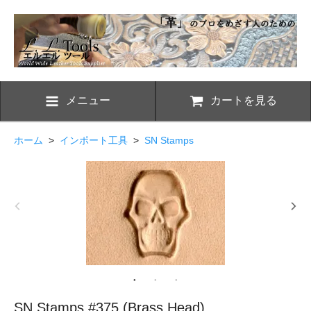
メニュー
カートを見る
ホーム
>
インポート工具
>
SN Stamps
SN Stamps #375 (Brass Head)