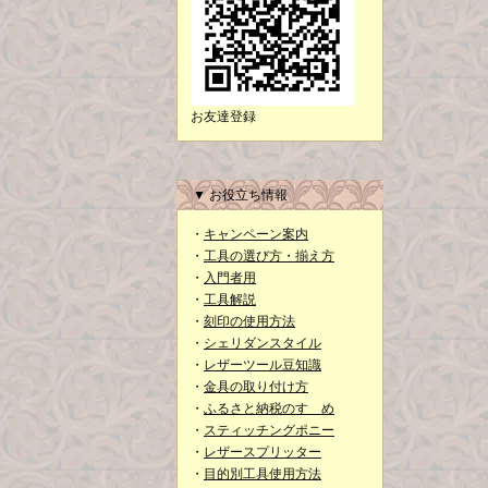
お友達登録
▼ お役立ち情報
・
キャンペーン案内
・
工具の選び方・揃え方
・
入門者用
・
工具解説
・
刻印の使用方法
・
シェリダンスタイル
・
レザーツール豆知識
・
金具の取り付け方
・
ふるさと納税のすゝめ
・
スティッチングポニー
・
レザースプリッター
・
目的別工具使用方法