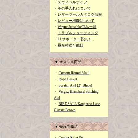
・
スウィベルナイフ
・
革の手入れについて
・
レザーツールカタログ情報
・
レビュー機能について
・
Wayne Jueschke商品一覧
・
トラブルシューティング
・
LLサポーター募集！
・
最短発送可能日
▼ オススメ商品
・
Custom Round Maul
・
Rope Basket
・
Scratch Awl (2" Blade)
・
Vergez-Blanchard Stitching
Awl
・
BIRDSALL Kangaroo Lace
Classic Brown
▼ 売れ筋商品
・
Copper Rivet Set