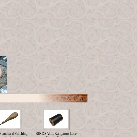
lanchard Stitching
BIRDSALL Kangaroo Lace