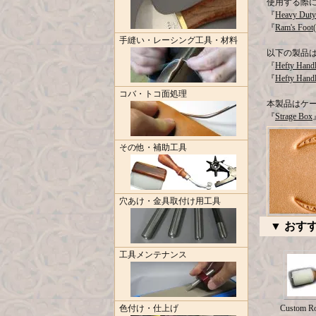
使用する際
『
Heavy Duty
『
Ram's Foot
手縫い・レーシング工具・材料
以下の製品
『
Hefty Hand
『
Hefty Hand
コバ・トコ面処理
本製品はケ
『
Strage Box
その他・補助工具
穴あけ・金具取付け用工具
▼ おす
工具メンテナンス
色付け・仕上げ
Custom R