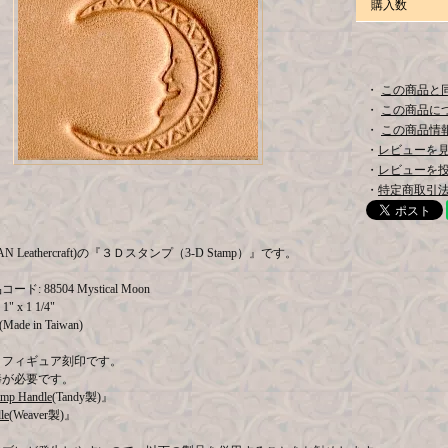
購入数
・
この商品と
・
この商品に
・
この商品情報
・
レビューを見る
・
レビューを
・
特定商取引法
AN Leathercraft)の『３Ｄスタンプ（3-D Stamp）』です。
: 88504 Mystical Moon
1" x 1 1/4"
ade in Taiwan)
Ｄフィギュア刻印です。
棒が必要です。
amp Handle
(Tandy製)』
le
(Weaver製)』