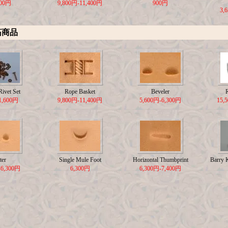
500円
9,800円-11,400円
900円
3,
筋商品
ivet Set
Rope Basket
Beveler
1,600円
9,800円-11,400円
5,600円-6,300円
15,
ter
Single Mule Foot
Horizontal Thumbprint
Barry 
-6,300円
6,300円
6,300円-7,400円