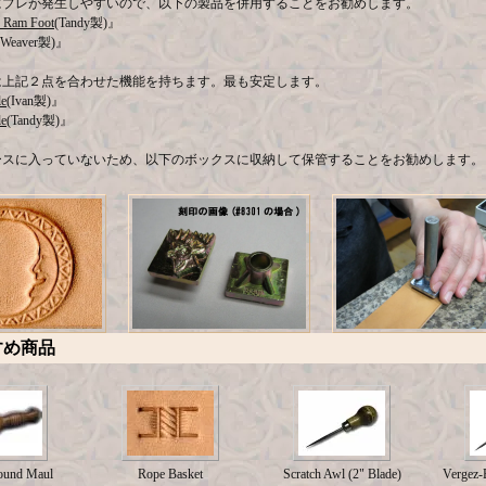
にブレが発生しやすいので、以下の製品を併用することをお勧めします。
 Ram Foot
(Tandy製)』
(Weaver製)』
は上記２点を合わせた機能を持ちます。最も安定します。
le
(Ivan製)』
le
(Tandy製)』
ースに入っていないため、以下のボックスに収納して保管することをお勧めします。
』
すめ商品
ound Maul
Rope Basket
Scratch Awl (2" Blade)
Vergez-B