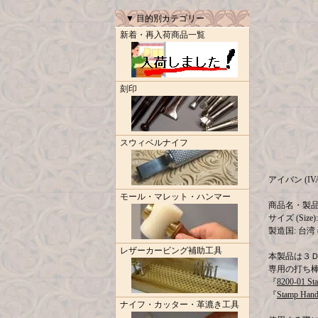
▼ 目的別カテゴリー
新着・再入荷商品一覧
刻印
スウィベルナイフ
アイバン (IV
モール・マレット・ハンマー
商品名・製品コード
サイズ (Size): 
製造国: 台湾 (M
レザーカービング補助工具
本製品は３
専用の打ち
『
8200-01 St
『
Stamp Hand
ナイフ・カッター・革漉き工具