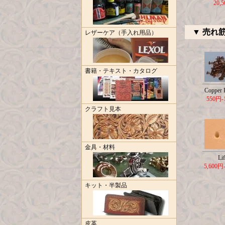
20,
▼ 売れ
レザーケア（手入れ用品）
書籍・テキスト・カタログ
Copper R
550円-
クラフト見本
金具・材料
Lif
5,600円
キット・半製品
皮革