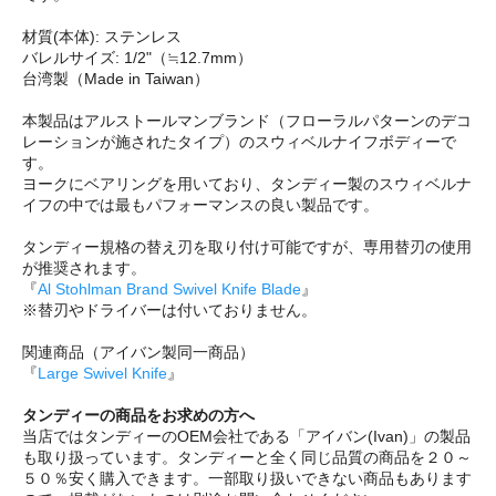
材質(本体): ステンレス
バレルサイズ: 1/2"（≒12.7mm）
台湾製（Made in Taiwan）
本製品はアルストールマンブランド（フローラルパターンのデコ
レーションが施されたタイプ）のスウィベルナイフボディーで
す。
ヨークにベアリングを用いており、タンディー製のスウィベルナ
イフの中では最もパフォーマンスの良い製品です。
タンディー規格の替え刃を取り付け可能ですが、専用替刃の使用
が推奨されます。
『
Al Stohlman Brand Swivel Knife Blade
』
※替刃やドライバーは付いておりません。
関連商品（アイバン製同一商品）
『
Large Swivel Knife
』
タンディーの商品をお求めの方へ
当店ではタンディーのOEM会社である「アイバン(Ivan)」の製品
も取り扱っています。タンディーと全く同じ品質の商品を２０～
５０％安く購入できます。一部取り扱いできない商品もあります