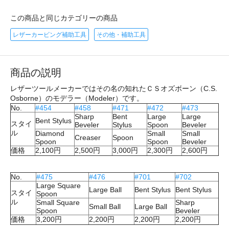
この商品と同じカテゴリーの商品
レザーカービング補助工具
その他・補助工具
商品の説明
レザーツールメーカーではその名の知れたＣＳオズボーン（C.S.
Osborne）のモデラー（Modeler）です。
No.
#454
#458
#471
#472
#473
Sharp
Bent
Large
Large
Bent Stylus
スタイ
Beveler
Stylus
Spoon
Beveler
ル
Diamond
Small
Small
Creaser
Spoon
Spoon
Spoon
Beveler
価格
2,100円
2,500円
3,000円
2,300円
2,600円
No.
#475
#476
#701
#702
Large Square
Large Ball
Bent Stylus
Bent Stylus
スタイ
Spoon
ル
Small Square
Sharp
Small Ball
Large Ball
Spoon
Beveler
価格
3,200円
2,200円
2,200円
2,200円