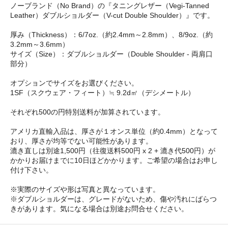
ノーブランド（No Brand）の『タニングレザー（Vegi-Tanned
Leather）ダブルショルダー（V-cut Double Shoulder）』です。
厚み（Thickness）：6/7oz.（約2.4mm～2.8mm）、8/9oz.（約
3.2mm～3.6mm）
サイズ（Size）：ダブルショルダー（Double Shoulder - 両肩口
部分）
オプションでサイズをお選びください。
1SF（スクウェア・フィート）≒ 9.2d㎡（デシメートル）
それぞれ500の円特別送料が加算されています。
アメリカ直輸入品は、厚さが１オンス単位（約0.4mm）となって
おり、厚さが均等でない可能性があります。
漉き直しは別途1,500円（往復送料500円 x 2 + 漉き代500円）が
かかりお届けまでに10日ほどかかります。ご希望の場合はお申し
付け下さい。
※実際のサイズや形は写真と異なっています。
※ダブルショルダーは、グレードがないため、傷や汚れにばらつ
きがあります。気になる場合は別途お問合せください。