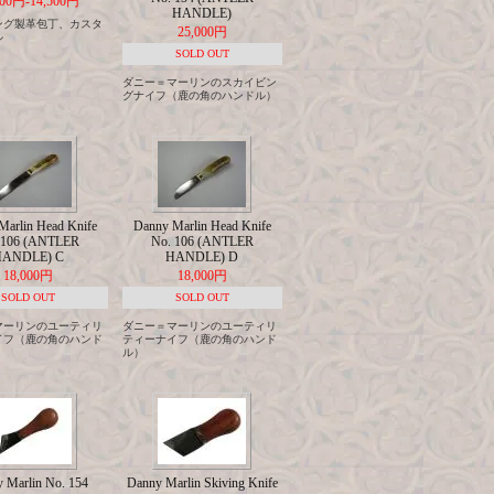
800円-14,500円
HANDLE)
ング製革包丁、カスタ
25,000円
ル
SOLD OUT
ダニー＝マーリンのスカイビン
グナイフ（鹿の角のハンドル）
Marlin Head Knife
Danny Marlin Head Knife
 106 (ANTLER
No. 106 (ANTLER
ANDLE) C
HANDLE) D
18,000円
18,000円
SOLD OUT
SOLD OUT
マーリンのユーティリ
ダニー＝マーリンのユーティリ
イフ（鹿の角のハンド
ティーナイフ（鹿の角のハンド
ル）
 Marlin No. 154
Danny Marlin Skiving Knife