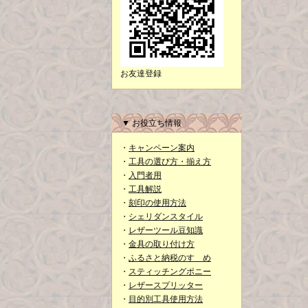
お友達登録
▼ お役立ち情報
・
キャンペーン案内
・
工具の選び方・揃え方
・
入門者用
・
工具解説
・
刻印の使用方法
・
シェリダンスタイル
・
レザーツール豆知識
・
金具の取り付け方
・
ふるさと納税のすゝめ
・
スティッチングポニー
・
レザースプリッター
・
目的別工具使用方法