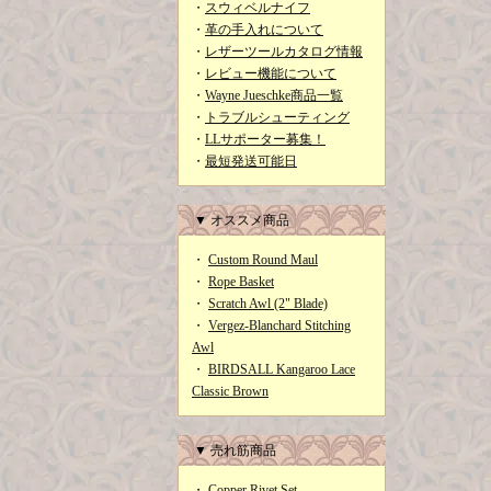
・
スウィベルナイフ
・
革の手入れについて
・
レザーツールカタログ情報
・
レビュー機能について
・
Wayne Jueschke商品一覧
・
トラブルシューティング
・
LLサポーター募集！
・
最短発送可能日
▼ オススメ商品
・
Custom Round Maul
・
Rope Basket
・
Scratch Awl (2" Blade)
・
Vergez-Blanchard Stitching
Awl
・
BIRDSALL Kangaroo Lace
Classic Brown
▼ 売れ筋商品
・
Copper Rivet Set