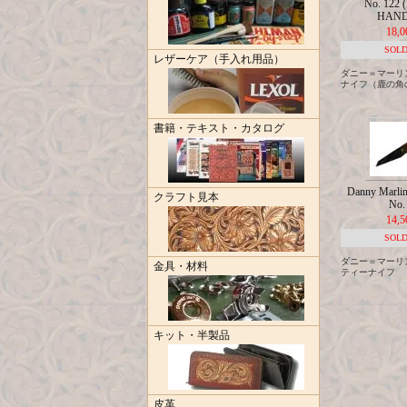
No. 122
HAND
18,
SOLD
レザーケア（手入れ用品）
ダニー＝マーリ
ナイフ（鹿の角
書籍・テキスト・カタログ
Danny Marlin 
クラフト見本
No.
14,
SOLD
ダニー＝マーリ
金具・材料
ティーナイフ
キット・半製品
皮革