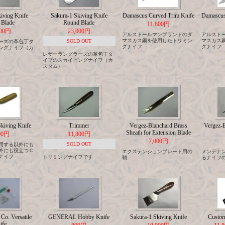
iving Knife
Sakura-1 Skiving Knife
Damascus Curved Trim Knife
Damascus 
Blade
Round Blade
11,800円
000円
23,000円
アルストールマンブランドのダ
アルスト
マスカス鋼を使用したトリミン
マスカス
SOLD OUT
ーズの革包丁タ
グナイフ
グナイフ
ングナイフ（カ
レザーラングラーズの革包丁タ
イプのスカイビングナイフ（カ
スタム）
Skiving Knife
Trimmer
Vergez-Blanchard Brass
Vergez-B
Sheath for Extension Blade
00円
11,800円
7,000円
SOLD OUT
用する以外にも
外にも役立つＣ
エクステンションブレード用の
メンテナ
ナイフ
トリミングナイフです
鞘
るナイフ
Co. Versatile
GENERAL Hobby Knife
Sakura-1 Skiving Knife
Cust
ife