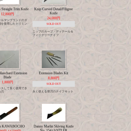
Straight Trim Knife
Knip Curved Detail/Filigree
Knife
12,800円
24,000円
ールマンブランドのダ
鋼を使用したトリミン
SOLD OUT
ニップのカーブ・ディテール＆
フィリグリーナイフ
lanchard Extension
Extension Blades Kit
Blade
8,800円
1,800円
SOLD OUT
ンスして長く使用でき
永く使える替刃のナイフキット
の刃
om KAWABOCHO
Danny Marlin Skiving Knife
No. 154 (ANTLER