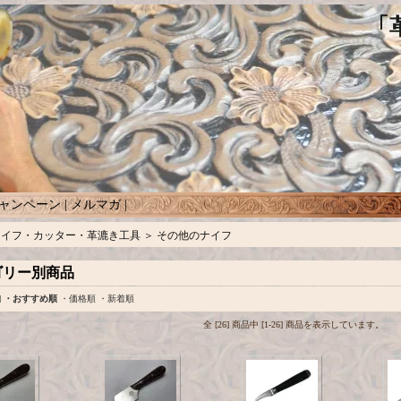
ャンペーン
|
メルマガ
|
ナイフ・カッター・革漉き工具
＞
その他のナイフ
ゴリー別商品
]
・おすすめ順
・価格順
・新着順
全 [26] 商品中 [1-26] 商品を表示しています。