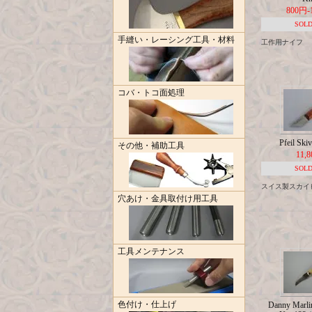
800円-
SOLD
手縫い・レーシング工具・材料
工作用ナイフ
コバ・トコ面処理
Pfeil Ski
その他・補助工具
11,
SOLD
スイス製スカイ
穴あけ・金具取付け用工具
工具メンテナンス
色付け・仕上げ
Danny Marli