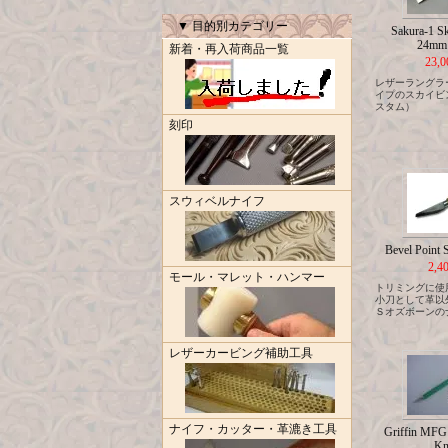
▼ 目的別カテゴリー
Sakura-1 Sk
24mm 
新着・再入荷商品一覧
23,
レザーラングラ
イプのスカイビ
スタム）
刻印
スウィベルナイフ
Bevel Point 
2,4
モール・マレット・ハンマー
トリミングに使
小刀として革以
Ｓオズボーンの
レザーカービング補助工具
ナイフ・カッター・革漉き工具
Griffin MFG 
Kn