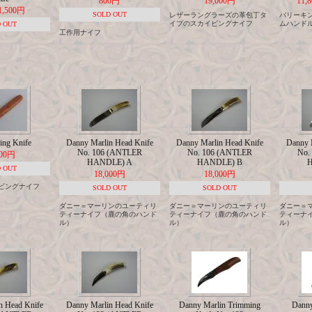
800円
19,000円
11,
1,500円
SOLD OUT
レザーラングラーズの革包丁タ
バリーキ
イプのスカイビングナイフ
ムハンド
 OUT
工作用ナイフ
ving Knife
Danny Marlin Head Knife
Danny Marlin Head Knife
Danny 
No. 106 (ANTLER
No. 106 (ANTLER
No.
800円
HANDLE) A
HANDLE) B
H
 OUT
18,000円
18,000円
ビングナイフ
SOLD OUT
SOLD OUT
ダニー＝マーリンのユーティリ
ダニー＝マーリンのユーティリ
ダニー＝
ティーナイフ（鹿の角のハンド
ティーナイフ（鹿の角のハンド
ティーナ
ル）
ル）
ル）
n Head Knife
Danny Marlin Head Knife
Danny Marlin Trimming
Danny