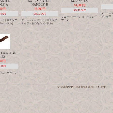
 (ANTLER
No. 122 (ANTLER
Knife No. 122
LE) A
HANDLE) B
14,500円
000円
18,000円
SOLD OUT
ダニー＝
 OUT
SOLD OUT
グナイフ
ダニー＝マーリンのトリミング
ナイフ
ンのトリミング
ダニー＝マーリンのトリミング
のハンドル）
ナイフ（鹿の角のハンドル）
Utility Knife
 162
500円
 OUT
ンのユーティリ
全 [26] 商品中 [1-26] 商品を表示しています。