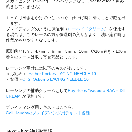
スカイビング（Skiving）：ベベリングなし（Not beveled：斜め
漉きしていません）
ＬＨＧは磨きをかけていないので、仕上げ時に磨くことで艶を出
します。
ブレイディングのように保湿剤（
ローハイドクリーム
）を使用す
る場合は、このレースの方が保湿剤の入りがよく、洗い流す時も
作業がやりやすくなります。
原則的として、4.7mm、6mm、8mm、10mmや20m巻き・100m
巻きのレースは取り寄せ商品とします。
レーシング用針には以下のものがあります。
＜お勧め＞
Leather Factory LACING NEEDLE 10
＜安価＞
C. S. Osborne LACING NEEDLE 10
レーシングの補助クリームとして
Ray Holes "Vaquero RAWHIDE
CREAM"
が便利です。
ブレイディング用テキストはこちら。
Gail Houghtのブレイディング用テキスト各種
その他の詳細情報